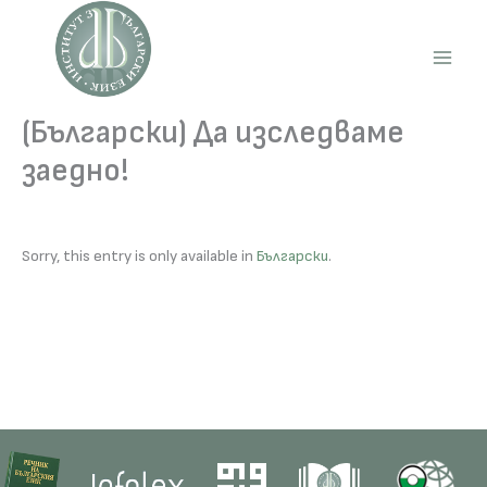
Skip
to
content
Main
Men
(Български) Да изследваме
заедно!
Sorry, this entry is only available in
Български
.