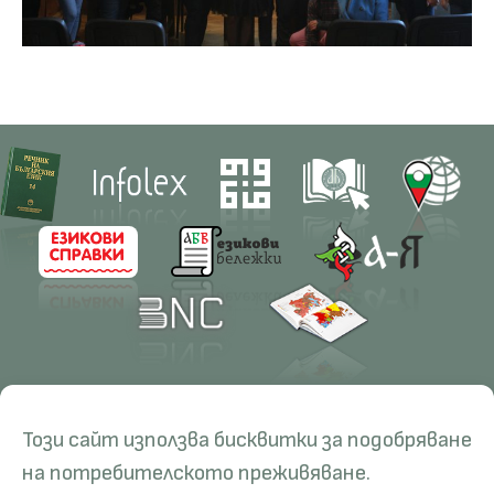
Contacts
Research
Този сайт използва бисквитки за подобряване
Management
Projects
Education
Resources
на потребителското преживяване.