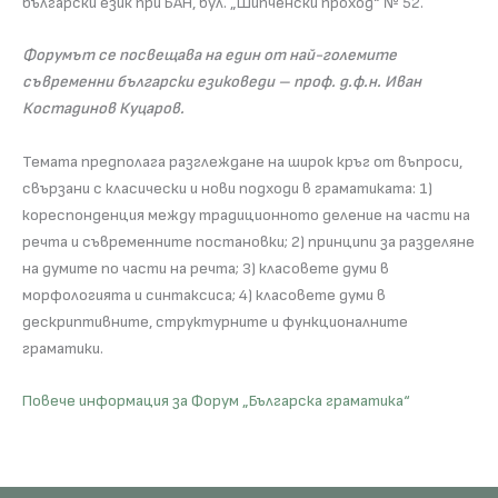
български език при БАН, бул. „Шипченски проход“ № 52.
Форумът се посвещава на един от най-големите
съвременни български езиковеди – проф. д.ф.н. Иван
Костадинов Куцаров.
Темата предполага разглеждане на широк кръг от въпроси,
свързани с класически и нови подходи в граматиката: 1)
кореспонденция между традиционното деление на части на
речта и съвременните постановки; 2) принципи за разделяне
на думите по части на речта; 3) класовете думи в
морфологията и синтаксиса; 4) класовете думи в
дескриптивните, структурните и функционалните
граматики.
Повече информация за Форум „Българска граматика“