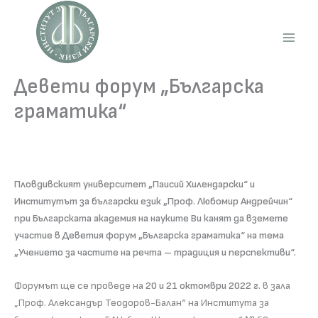
Skip
to
content
Main
Men
Девети форум „Българска
граматика“
Пловдивският университет „Паисий Хилендарски“ и
Институтът за български език „Проф. Любомир Андрейчин“
при Българската академия на науките Ви канят да вземете
участие в Деветия форум „Българска граматика“ на тема
„Учението за частите на речта – традиция и перспективи“.
Форумът ще се проведе на
20 и 21 октомври 2022 г.
в зала
„Проф. Александър Теодоров-Балан“ на Института за