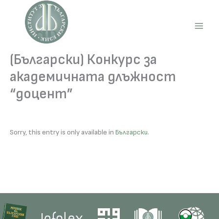
Skip
to
content
Main
Men
(Български) Конкурс за
академичната длъжност
“доцент”
Sorry, this entry is only available in
Български
.