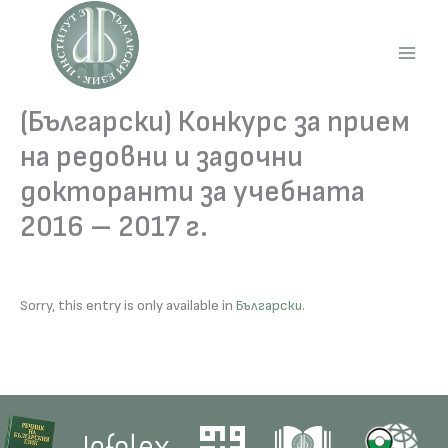
Skip
to
content
Main
Men
(Български) Конкурс за прием
на редовни и задочни
докторанти за учебната
2016 – 2017 г.
Sorry, this entry is only available in
Български
.