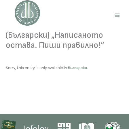
Skip
to
content
Main
Men
(Български) „Написаното
остава. Пиши правилно!“
Sorry, this entry is only available in
Български
.