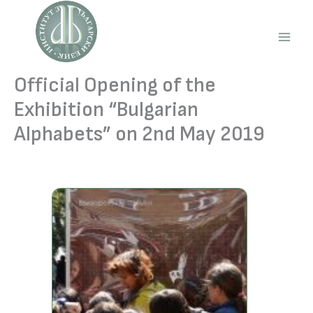
Skip
to
content
Main
Men
Official Opening of the
Exhibition “Bulgarian
Alphabets” on 2nd May 2019