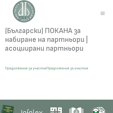
Skip
to
content
Main
Men
(Български) ПОКАНА за
набиране на партньори |
асоциирани партньори
Предложение за участие
Предложение за участие