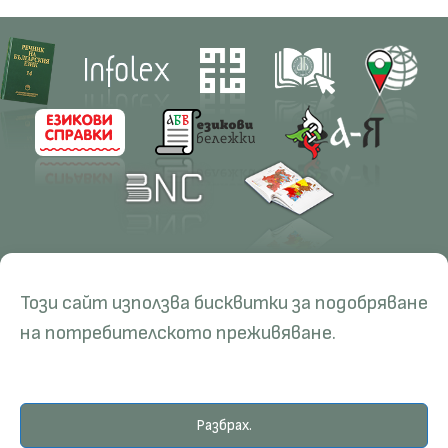
Contacts
Research
Този сайт използва бисквитки за подобряване
Management
Projects
Education
Resources
на потребителското преживяване.
Administration
Periodicals
PhD Programmes
RBE
Language Consultations
Conferences
Specialisation
BERON
Разбрах.