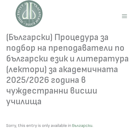
Skip
to
content
Main
Men
(Български) Процедура за
подбор на преподаватели по
български език и литература
(лектори) за академичната
2025/2026 година в
чуждестранни висши
училища
Sorry, this entry is only available in
Български
.