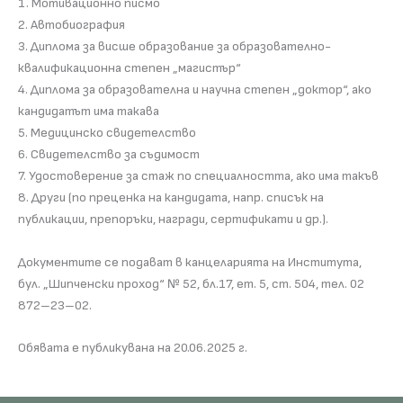
1. Мотивационно писмо
2. Автобиография
3. Диплома за висше образование за образователно-
квалификационна степен „магистър“
4. Диплома за образователна и научна степен „доктор“, ако
кандидатът има такава
5. Медицинско свидетелство
6. Свидетелство за съдимост
7. Удостоверение за стаж по специалността, ако има такъв
8. Други (по преценка на кандидата, напр. списък на
публикации, препоръки, награди, сертификати и др.).
Документите се подават в канцеларията на Института,
бул. „Шипченски проход“ № 52, бл.17, ет. 5, ст. 504, тел. 02
872–23–02.
Обявата е публикувана на 20.06.2025 г.