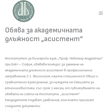
Skip
to
content
Main
Men
Обява за академичната
длъжност „асистент“
Институтът за български език „Проф. Любомир Андрейчин“
при БАН – София, обявява конкурс за заемане на
академичната длъжност асистент в професионално
направление 2.1. Филология, научна специалност Общо и
сравнително езикознание, за нуждите на Секцията за
етнолингвистика, със срок 1 месец от публикуването на
обявата на сайта на Института. „асистент“
Кандидатите подават заявление, към което прилагат
следните документи: