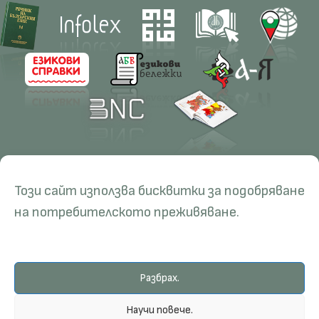
Contacts
Research
Този сайт използва бисквитки за подобряване
Management
Projects
Education
Resources
на потребителското преживяване.
Administration
Periodicals
PhD Programmes
RBE
Language Consultations
Conferences
Specialisation
BERON
Разбрах.
Qualifications
E-Library
© Institute for Bulgarian Language, 2026.
Научи повече.