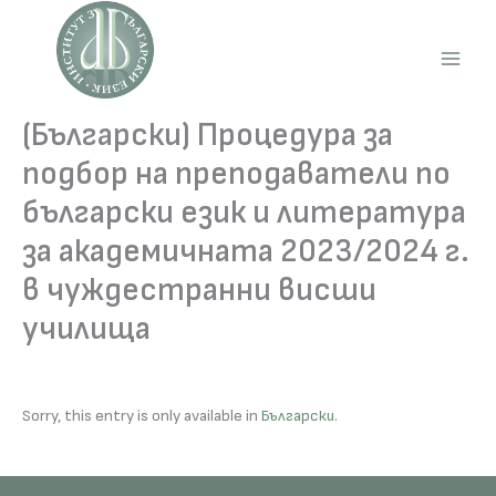
Skip
to
content
Main
Men
(Български) Процедура за
подбор на преподаватели по
български език и литература
за академичната 2023/2024 г.
в чуждестранни висши
училища
Sorry, this entry is only available in
Български
.