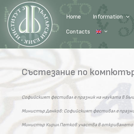
Skip
to
Home
Information
content
Contacts
Състезание по компютър
Софийският фестивал е празник на науката в Бъл
Министър Денков: Софийският фестивал е празник
Министър Кирил Петков участва в откриването 