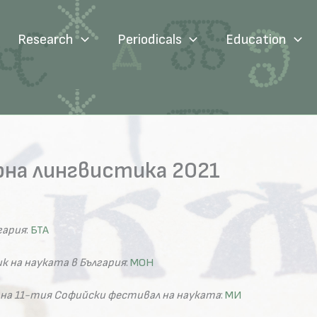
Research
Periodicals
Education
на лингвистика 2021
гария
:
БТА
 на науката в България
:
МОН
на 11-тия Софийски фестивал на науката
:
МИ