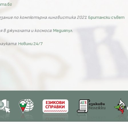
ата.бг
зание по компютърна лингвистика 2021
:
Британски съвет
 в джунглата и космоса
:
Медияпул
науката
:
Новини 24/7