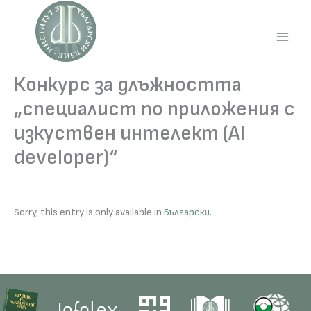
Skip
to
content
Main
Men
Конкурс за длъжността
„специалист по приложения с
изкуствен интелект (AI
developer)“
Sorry, this entry is only available in
Български
.