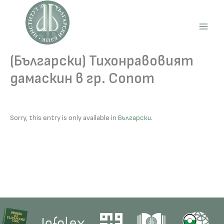
Skip
to
content
Main
Men
(Български) Тихонравовият
дамаскин в гр. Сопот
Sorry, this entry is only available in
Български
.