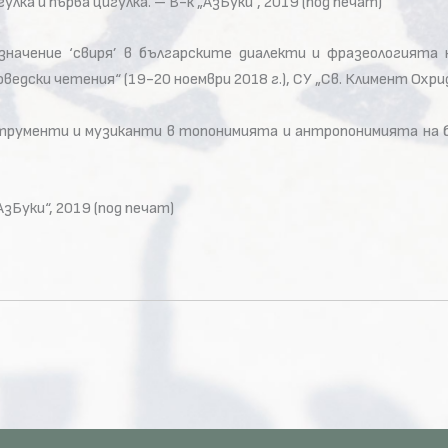
лка и първа цигулка. – В-к „АзБуки“, 2019 (под печат)
с значение ‘свиря’ в българските диалекти и фразеологията 
дски четения“ (19-20 ноември 2018 г.), СУ „Св. Климент Охрид
струменти и музиканти в топонимията и антропонимията на бъл
АзБуки“, 2019 (под печат)