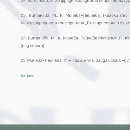
22. Витанова, М. За фразеологизмите свиря първа цигу
23. Витанова, М., К. Мичева-Пейчева. Глаголи съ
Международната конференция „Българистични езикове
24. Витанова, М., К. Мичева-Пейчева Музикални ин
(под печат)
25. Мичева-Пейчева, К. – Гащи няма, гайда иска, в-к „
начало