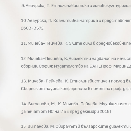
9. Легурска, П. Етнолингвистика и лингвокултурология
10. Легурска, П. Когнитивна матрица и представянето
2603-3372
11. Мичева-Пейчева, К. Злите сили в средновековните 
12. Мичева-Пейчева, К. Диалектни названия на нечи
сборник. София: Издателство на БАН „Проф. Марин Др
13. Мичева-Пейчева, К. Етнолингвистичен поглед в
Сборник от научна конференция в помет на проф. д.ф.
14. Витанова, М., К. Мичева-Пейчева. Музикалният
за печат от НС на ИБЕ през декември 2018)
15. Витанова, М. Свирачът в българските диалекти и 