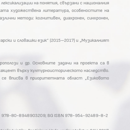
лексикализации на понятия, свързани с националния
ската художествена литература, особеностите на
лични методи: когнитивен, диахронен, синхронен,
рски и словашки език“ (2015–2017) и „Музикалният
рополози и др. Основните задачи на проекта са в
я акцент върху културноисторическото наследство.
 се вписва в приоритетната област „Езиковото
. SK ISBN 978-80-8948903209; BG ISBN 978-954-92489-8-2