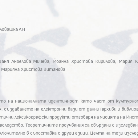
Словашка АН
аня Ангелова Мичева, Йоанна Христова Кирилова, Мария К
а, Марияна Христова Витанова
то на националната идентичност като част от културнот
 създаването на електронни бази от данни (архиви и библио
стични лексикографски продукти отговаря на мисията на Инст
аследство. Теоретичните проучвания са свързани с изследван
 включително в съпоставка с други езици. Целта на тези изсл