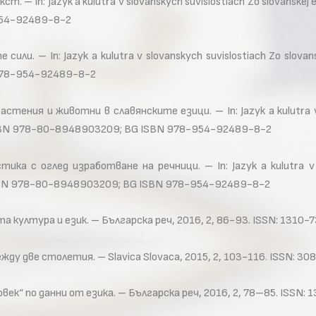
– In: Jazyk a kulutra v slovanskych suvislostiach Zo slovanskej et
954-92489-8-2
. – In: Jazyk a kulutra v slovanskych suvislostiach Zo slovanskej
 978-954-92489-8-2
ения и животни в славянските езици. – In: Jazyk a kulutra v slo
SK ISBN 978-80-8948903209; BG ISBN 978-954-92489-8-2
а с оглед изработване на речници. – In: Jazyk a kulutra v slo
SK ISBN 978-80-8948903209; BG ISBN 978-954-92489-8-2
а култура и език. – Българска реч, 2016, 2, 86-93. ISSN: 1310-
ду две столетия. – Slavica Slovaca, 2015, 2, 103-116. ISSN: 3
овек“ по данни от езика. – Българска реч, 2016, 2, 78–85. ISSN: