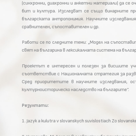
(синхронни, диахронни и анкетни материали) да се
бит и култура. Изследват се също бинарните пр
българската антропонимия. Научните изследвания 
сравнителен, съпоставителен и др.
Работи се по следните теми: „Модел на съпостави
свят на българина в лексикалната система на бълг
Проектът е интересен и полезен за висшите учеб
съответствие с Националната стратегия за развит
Сред приоритетите в научните изследвания, о
културноисторическо наследство на българите“.
Резултати:
1. Jazyk a kulutra v slovanskych suvislostiach Zo slov