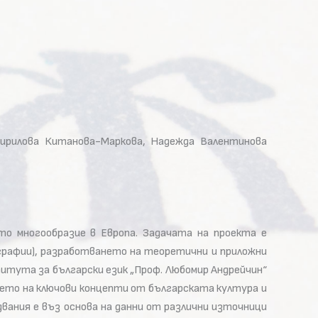
ирилова Китанова-Маркова, Надежда Валентинова
о многообразие в Европа. Задачата на проекта е
графии), разработването на теоретични и приложни
итута за български език „Проф. Любомир Андрейчин“
ето на ключови концепти от българската култура и
едвания е въз основа на данни от различни източници