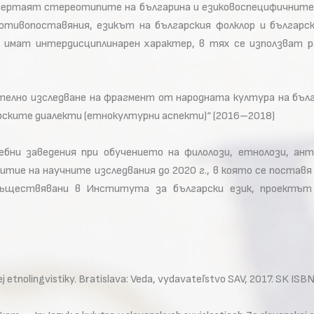
 очертаят стереотипите на българина и езиковоспецифичните 
отивопоставяния, езикът на българския фолклор и българ
имат интердисциплинарен характер, в тях се използват раз
телно изследване на фрагмент от народната култура на бълга
арските диалекти (етнокултурни аспекти)“ (2016–2018)
ни заведения при обучението на филолози, етнолози, ант
ие на научните изследвания до 2020 г., в която се постав
съществявани в Института за български език, проектът
anskej etnolingvistiky. Bratislava: Veda, vydavateľstvo SAV, 2017