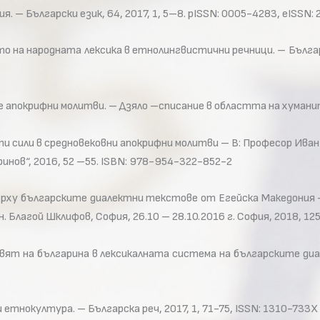
. – Български език, 64, 2017, 1, 5–8. pISSN: 0005-4283, eISSN:
 на народната лексика в етнолингвистични речници. – Българск
апокрифни молитви. – Дзяло –списание в областта на хуманитарис
сти сили в средновековни апокрифни молитви – В: Професор Ива
инов“, 2016, 52 –55. ISBN: 978-954-322-852-2
ърху българските диалектни текстове от Егейска Македония – 
н. Благой Шклифов, София, 26.10 – 28.10.2016 г. София, 2018, 
 свят на българина в лексикалната система на българските ди
етнокултура. – Българска реч, 2017, 1, 71-75, ISSN: 1310-733X