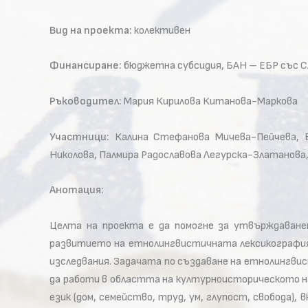
Вид на проекта:
колективен
Финансиране:
бюджетна субсидия, БАН – ЕБР със 
Ръководител:
Мария Кирилова Китанова-Маркова
Участници:
Калина Стефанова Мичева-Пейчева, В
Николова, Палмира Радославова Легурска-Златанов
Анотация:
Целта на проекта е да помогне за утвърждаване
развитието на етнолингвистичната лексикография,
изследвания. Задачата по създаване на етнолингви
да работи в областта на културноисторическото н
език (дом, семейство, труд, ум, глупост, свобода),