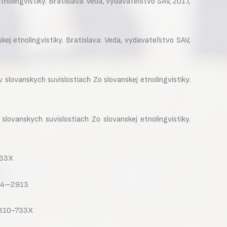
nolingvistiky. Bratislava: Veda, vydavateľstvo SAV, 2017,
 etnolingvistiky. Bratislava: Veda, vydavateľstvo SAV,
vanskych suvislostiach Zo slovanskej etnolingvistiky.
vanskych suvislostiach Zo slovanskej etnolingvistiky.
733X
084–2913
 1310-733X