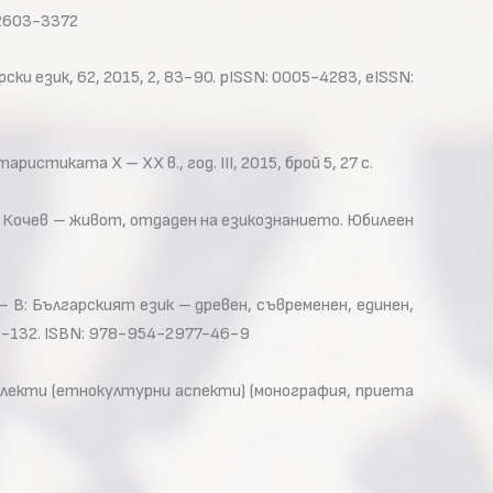
 2603-3372
и език, 62, 2015, 2, 83-90. pISSN: 0005-4283, eISSN:
тиката Х – ХХ в., год. IIІ, 2015, брой 5, 27 с.
н Кочев – живот, отдаден на езикознанието. Юбилеен
В: Българският език – древен, съвременен, единен,
125-132. ISBN: 978-954-2977-46-9
алекти (етнокултурни аспекти) (монография, приета