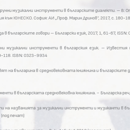
струнни музикални инструменти в българските диалекти. – В: О
я към ЮНЕСКО. София: АИ „Проф. Марин Дринов“, 2017, с. 180-1
да в българските говори – Български език, 2017, 1, 61-67, ISSN
одни музикални инструменти в българския език. – Известия
9-118. ISBN: 0323-9934
вят на българина в средновековната книжнина и българските диа
менти в българската средновековна книжнина. − Българска реч,
ти на названията за музикални инструменти и музиканти в бъл
 (под печат)