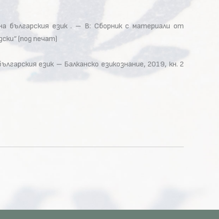
на българския език . – В: Сборник с материали от
ски“ (под печат)
гарския език – Балканско езикознание, 2019, кн. 2