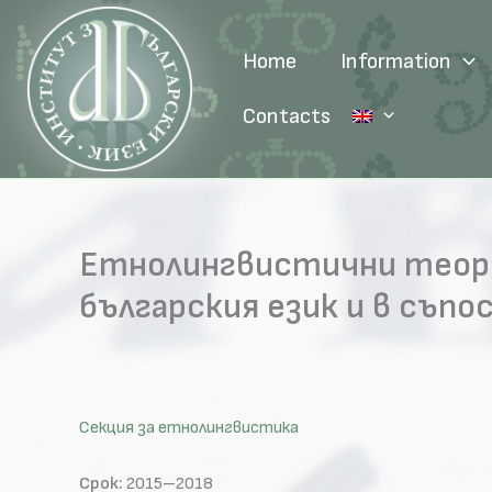
Skip
to
Home
Information
content
Contacts
Етнолингвистични теоре
българския език и в съпо
Секция за етнолингвистика
Срок:
2015–2018