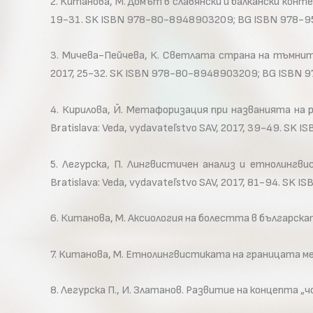
2. Китанова, М. Домът в славянски и балкански контекст. 
19-31. SK ISBN 978-80-8948903209; BG ISBN 978-
3. Мичева-Пейчева, К. Светлата страна на тъмните сили
2017, 25-32. SK ISBN 978-80-8948903209; BG ISBN
4. Кирилова, Й. Метафоризация при названията на раст
Bratislava: Veda, vydavateľstvo SAV, 2017, 39-49. 
5. Легурска, П. Лингвистичен анализ и етнолингвистик
Bratislava: Veda, vydavateľstvo SAV, 2017, 81-94. 
6. Китанова, М. Аксиология на болестта в българскат
7. Китанова, М. Етнолингвистиката на границата меж
8. Легурска П., И. Златанов. Развитие на концепта „ч