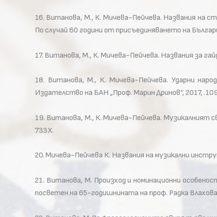
16. Витанова, М., К. Мичева-Пейчева. Названия на 
По случай 60 години от присъединяването на Българи
17. Витанова, М., К. Мичева-Пейчева. Названия за гай
18. Витанова, М., К. Мичева-Пейчева. Ударни нар
Издателство на БАН „Проф. Марин Дринов“, 2017, .10
19. Витанова, М., К. Мичева-Пейчева. Музикалният с
733X.
20. Мичева-Пейчева К. Названия на музикални инстру
21. Витанова, М. Произход и номинационни особенос
посветен на 65-годишнината на проф. Радка Влахова