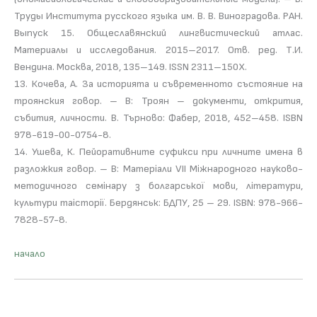
Труды Института русского языка им. В. В. Виноградова. РАН.
Выпуск 15. Общеславянский лингвистический атлас.
Материалы и исследования. 2015–2017. Отв. ред. Т.И.
Вендина. Москва, 2018, 135–149. ISSN 2311–150Х.
13. Кочева, А. За историята и съвременното състояние на
троянския говор. – В: Троян – документи, открития,
събития, личности. В. Търново: Фабер, 2018, 452–458. ISBN
978-619-00-0754-8.
14. Ушева, К. Пейоративните суфикси при личните имена в
разложкия говор. – В: Матерiали VII Мiжнародного науково-
методичного семiнару з болгарськоï мови, лiтератури,
культури таiсторiï. Бердянськ: БДПУ, 25 – 29. ISBN: 978-966-
7828-57-8.
начало