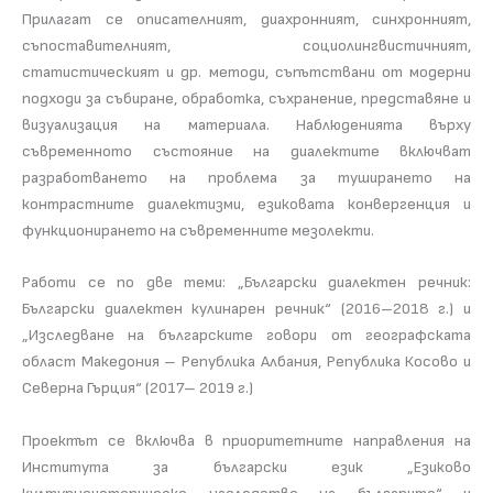
Прилагат се описателният, диахронният, синхронният,
съпоставителният, социолингвистичният,
статистическият и др. методи, съпътствани от модерни
подходи за събиране, обработка, съхранение, представяне и
визуализация на материала. Наблюденията върху
съвременното състояние на диалектите включват
разработването на проблема за туширането на
контрастните диалектизми, езиковата конвергенция и
функционирането на съвременните мезолекти.
Работи се по две теми: „Български диалектен речник:
Български диалектен кулинарен речник“ (2016–2018 г.) и
„Изследване на българските говори от географската
област Македония – Република Албания, Република Косово и
Северна Гърция“ (2017– 2019 г.)
Проектът се включва в приоритетните направления на
Института за български език „Езиково