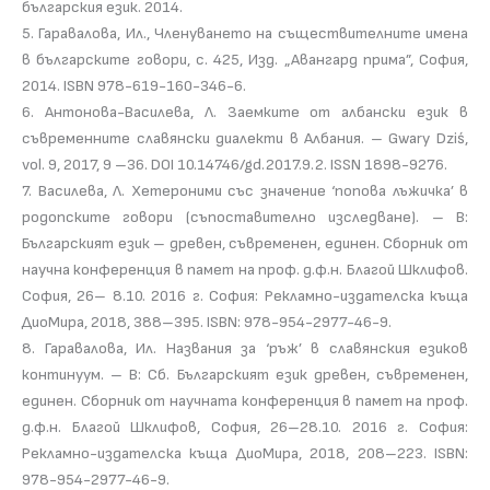
българския език. 2014.
5. Гаравалова, Ил., Членуването на съществителните имена
в българските говори, с. 425, Изд. „Авангард прима”, София,
2014. ISBN 978-619-160-346-6.
6. Антонова-Василева, Л. Заемките от албански език в
съвременните славянски диалекти в Албания. – Gwary Dziś,
vol. 9, 2017, 9 –36. DOI 10.14746/gd.2017.9.2. ISSN 1898-9276.
7. Василева, Л. Хетероними със значение ‘попова лъжичка’ в
родопските говори (съпоставително изследване). – В:
Българският език – древен, съвременен, единен. Сборник от
научна конференция в памет на проф. д.ф.н. Благой Шклифов.
София, 26– 8.10. 2016 г. София: Рекламно-издателска къща
ДиоМира, 2018, 388–395. ISBN: 978-954-2977-46-9.
8. Гаравалова, Ил. Названия за ‘ръж’ в славянския езиков
континуум. – В: Сб. Българският език древен, съвременен,
единен. Сборник от научната конференция в памет на проф.
д.ф.н. Благой Шклифов, София, 26–28.10. 2016 г. София:
Рекламно-издателска къща ДиоМира, 2018, 208–223. ISBN:
978-954-2977-46-9.