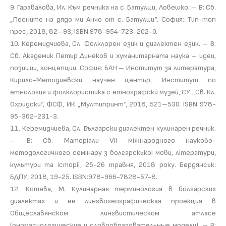
9. Гаравалова, Ил. Към речника на с. Батулци, Ловешко. – В: Сб.
„Песните на дядо ми Анчо от с. Батулци“. София: Тип-топ
прес, 2018, 82–93, ISBN:978-954-723-202-0.
10. Керемидчиева, Сл. Фолклорен език и диалектен език. – В:
Сб. Академик Петър Динеков и хуманитарната наука – идеи,
позиции, концепции. София: БАН – Институт за литература,
Кирило-Методиевски научен център, Институт по
етнология и фолклористика с етнографски музей, СУ „Св. Кл.
Охридски“, ФСФ, ИК „Мултипринт“, 2018, 521–530. ISBN 978-
95-362-231-3.
11. Керемидчиева, Сл. Български диалектен кулинарен речник.
– В: Сб. Матерiали VII мiжнародного науково-
методологичного семiнару з болгарскькоï мови, лiтератури,
культури та iсторiï, 25-26 травня, 2018 року. Бердянськ:
БДПУ, 2018, 19-25. ISBN:978-966-7828-57-8.
12. Котева, М. Кулинарная терминология в болгарских
диалектах и ее лингвогеографическая проекция в
Общеславянском лингвистическом атласе
(ономасиологические и словообразовательные модели). – В: