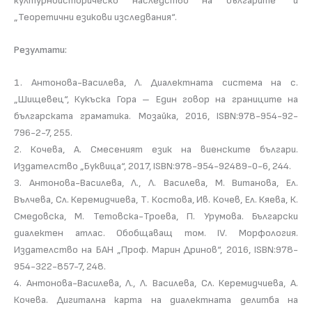
културноисторическо наследство на българите“ и
„Теоретични езикови изследвания“.
Резултати:
1. Антонова-Василева, Л. Диалектната система на с.
„Шищевец“, Кукъска Гора – Един говор на границите на
българската граматика. Мозайка, 2016, ISBN:978-954-92-
796-2-7, 255.
2. Кочева, А. Смесеният език на виенските българи.
Издателство „Буквица“, 2017, ISBN:978-954-92489-0-6, 244.
3. Антонова-Василева, Л., Л. Василева, М. Витанова, Ел.
Вълчева, Сл. Керемидчиева, Т. Костова, Ив. Кочев, Ел. Кяева, К.
Смедовска, М. Тетовска-Троева, П. Урумова. Български
диалектен атлас. Обобщаващ том. IV. Морфология.
Издателство на БАН „Проф. Марин Дринов“, 2016, ISBN:978-
954-322-857-7, 248.
4. Антонова-Василева, Л., Л. Василева, Сл. Керемидчиева, А.
Кочева. Дигитална карта на диалектната делитба на