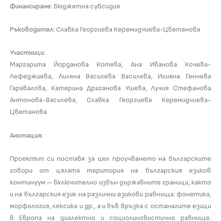
Финансиране:
бюджетна субсидия
Ръководител:
Славка Георгиева Керемидчиева-Цветанова
Участници:
Маргарита Йорданова Котева, Ана Иванова Кочева-
Лефеджиева, Лиляна Василева Василева, Илияна Генчева
Гаравалова, Катерина Драганова Ушева, Лучия Стефанова
Антонова-Василева, Славка Георгиева Керемидчиева-
Цветанова
Анотация:
Проектът си поставя за цел проучването на българските
говори от цялата територия на българския езиков
континуум – включително извън държавните граници, както
и на българския език на различни езикови равнища: фонетика,
морфология, лексика и др., а и във връзка с останалите езици
в Европа на диалектно и социолингвистично равнище.