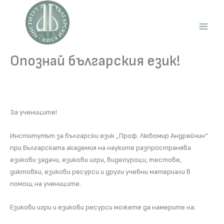
Skip
to
content
Main
Men
Опознай българския език!
За учениците!
Институтът за български език „Проф. Любомир Андрейчин“
при Българската академия на науките разпространява
езикови задачи, езикови игри, видеоуроци, тестове,
диктовки, езикови ресурси и други учебни материали в
помощ на учениците.
Езикови игри и езикови ресурси можете да намерите на: