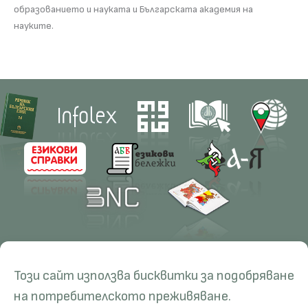
образованието и науката и Българската академия на
науките.
Contacts
Research
Този сайт използва бисквитки за подобряване
Management
Projects
Education
Resources
на потребителското преживяване.