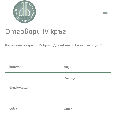
Skip
to
content
Main
Men
Отговори IV кръг
Верни отговори от IV кръг „Диалектни и книжовни думи”:
кошуля
риза
вилица
фъркулица
соба
стая