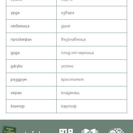
урда
извара
любеница
диня
проскефал
възглавница
дуда
плод от черница
джуки
устни
раздрум
кръстопът
геран
кладенец
компир
картоф