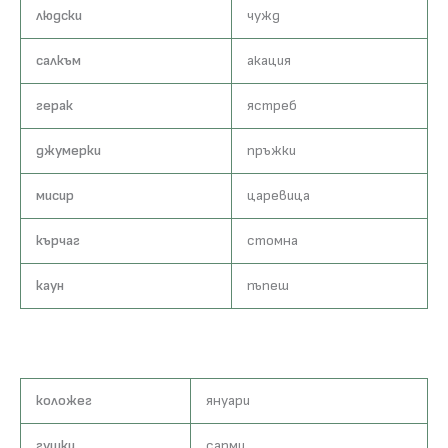
людски
чужд
салкъм
акация
герак
ястреб
джумерки
пръжки
мисир
царевица
кърчаг
стомна
каун
пъпеш
коложег
януари
гушки
сарми