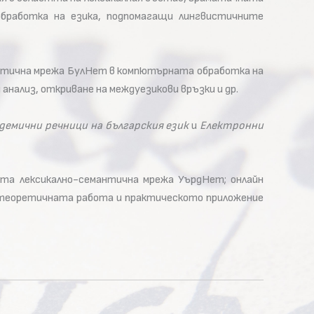
бработка на езика, подпомагащи лингвистичните
нтична мрежа БулНет в компютърната обработка на
нализ, откриване на междуезикови връзки и др.
демични речници на българския език
и
Електронни
ата лексикално-семантична мрежа УърдНет; онлайн
 теоретичната работа и практическото приложение