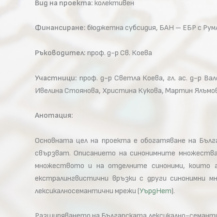
Вид на проекта:
колективен
Финансиране:
бюджетна субсидия, БАН – ЕБР с РумА
Ръководител:
проф. д-р Св. Коева
Участници:
проф. д-р Светла Коева, гл. ас. д-р Ва
Ивелина Стояновa, Христина Кукова, Мартин Ялъмо
Анотация:
Основната цел на проекта е обогатяване на Бълг
свързват. Описанието на синонимните множества 
множеството и на отделните синоними, които г
екстралингвистични връзки с други синонимни м
лексикалносемантични мрежи (
УърдНет
).
Разширяването на Българската лексикално-семанти