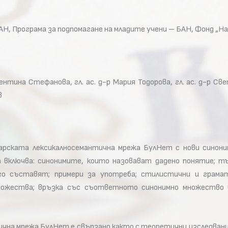
Н, Програма за подпомагане на младите учени – БАН, Фонд „На
лентина Стефанова, гл. ас. д-р Мария Тодорова, гл. ас. д-р Св
в
арската лексикалносемантична мрежа БулНет с нови синон
включва: синонимите, които назовават дадено понятие; т
о съставят; примери за употреба; стилистични и грамати
ножества; връзка със съответното синонимно множество 
чна мрежа БулНет е свързано както с теоретични изследвани