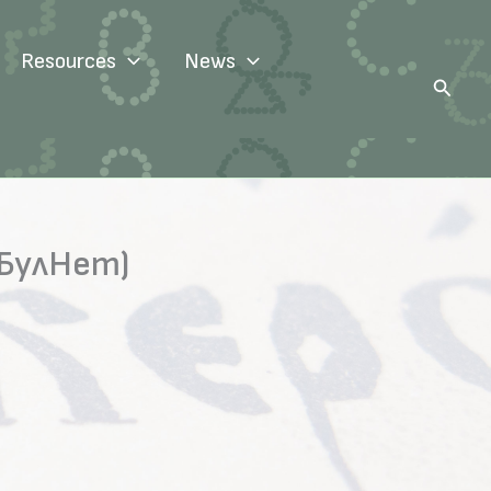
Resources
News
Search
(БулНет)