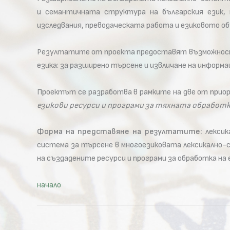
и семантичната структура на българския език,
изследвания, преводаческата работа и езиковото об
Резултатите от проекта предоставят възможности
езика: за разширено търсене и извличане на информ
Проектът се разработва в рамките на две от прио
езикови ресурси и програми за тяхната обработ
Форма на представяне на резултатите:
лексик
система за търсене в многоезиковата лексикално
на създадените ресурси и програми за обработка на 
начало