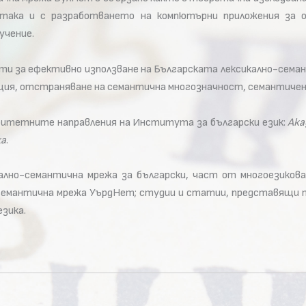
 така и с разработването на компютърни приложения за о
учение.
 за ефективно използване на Българската лексикално-сема
ация, отстраняване на семантична многозначност, семантичен а
ритетните направления на Института за български език:
Ака
ка
.
ално-семантична мрежа за български, част от многоезиков
-семантична мрежа УърдНет; студии и статии, представящи
езика.