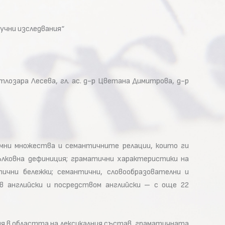
учни изследвания“
етлозара Лесева, гл. ас. д-р Цветана Димитрова, д-р
имни множества и семантичните релации, които ги
ълковна дефиниция; граматични характеристики на
чни бележки; семантични, словообразователни и
в английски и посредством английски – с още 22
я в областта на лексикалния състав, граматичната