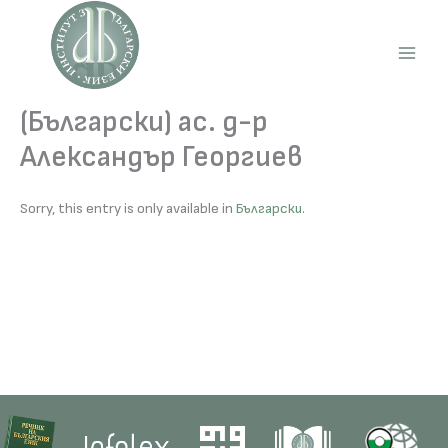
Skip
to
content
Main
Men
(Български) ас. д-р
Александър Георгиев
Sorry, this entry is only available in
Български
.