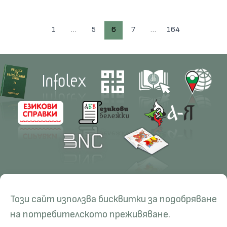
1
…
5
6
7
…
164
Contacts
Research
Този сайт използва бисквитки за подобряване
Management
Projects
Education
Resources
на потребителското преживяване.
Administration
Periodicals