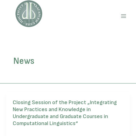
Skip
to
content
Main
Men
News
Closing Session of the Project „Integrating
New Practices and Knowledge in
Undergraduate and Graduate Courses in
Computational Linguistics“