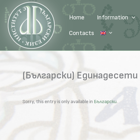
Skip
to
Home
Information
content
Contacts
(Български) Единадесети
Sorry, this entry is only available in
Български
.