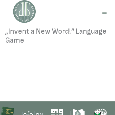
Skip
to
content
Main
Men
„Invent a New Word!“ Language
Game