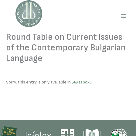
Skip
to
content
Main
Men
Round Table on Current Issues
of the Contemporary Bulgarian
Language
Sorry, this entry is only available in
Български
.