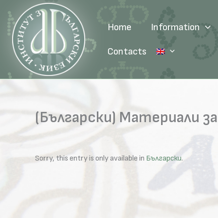
Skip
to
Home
Information
content
Contacts
(Български) Материали за
Sorry, this entry is only available in
Български
.