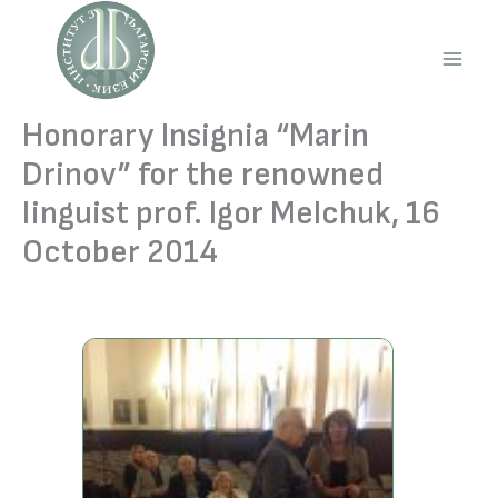
Skip
to
content
Main
Men
Honorary Insignia “Marin
Drinov” for the renowned
linguist prof. Igor Melchuk, 16
October 2014