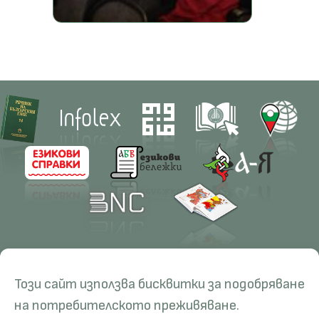
Contacts
Research
Този сайт използва бисквитки за подобряване
Management
Projects
Education
Resources
на потребителското преживяване.