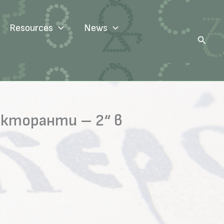
Resources
News
Search
окторанти – 2“ в