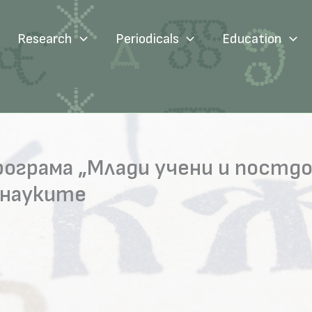
Research
Periodicals
Education
програма „Млади учени и постд
 науките