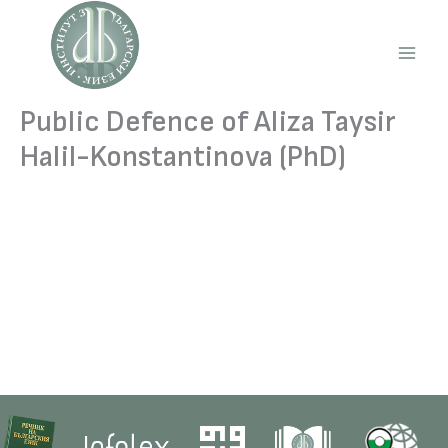
Skip
to
content
Main
Men
Public Defence of Aliza Taysir
Halil-Konstantinova (PhD)