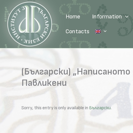
Skip
to
Home
Information
content
Contacts
(Български) „Написаното 
Павликени
Sorry, this entry is only available in
Български
.