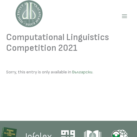
Skip
to
content
Main
Men
Computational Linguistics
Competition 2021
Sorry, this entry is only available in
Български
.