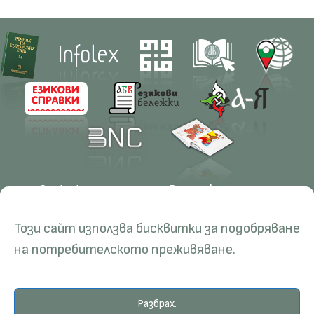
Contacts
Research
Management
Projects
Този сайт използва бисквитки за подобряване
Education
Resources
на потребителското преживяване.
Administration
Periodicals
PhD Programmes
RBE
Language Consultations
Conferences
Specialisation
BERON
Разбрах.