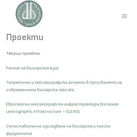
Skip
to
content
Main
Men
Проекти
Текущи проекти
Речник на българския език
Теоретични и лексикографски аспекти в проучването на
съвременната българска лексика
Европейска лексикографска инфраструктура (European
Lexicographic Infrastructure – ELEXIS)
Съпоставително изследване на българска и полска
фразеология