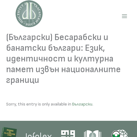
Skip
to
content
Main
Men
(Български) Бесарабски и
банатски българи: Език,
идентичност и културна
памет извън националните
граници
Sorry, this entry is only available in
Български
.