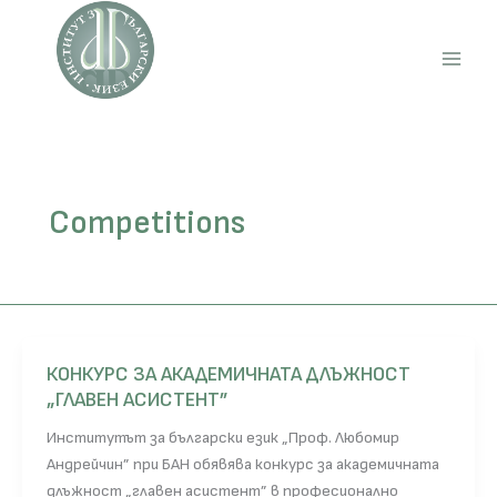
Skip
to
content
Main
Men
Competitions
КОНКУРС ЗА АКАДЕМИЧНАТА ДЛЪЖНОСТ
„ГЛАВЕН АСИСТЕНТ”
Институтът за български език „Проф. Любомир
Андрейчин” при БАН обявява конкурс за академичната
длъжност „главен асистент” в професионално