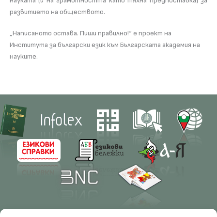
науката (и на грамотността като тяхна предпоставка) за
развитието на обществото.
„Написаното остава. Пиши правилно!“ е проект на
Института за български език към Българската академия на
науките.
Contacts
Research