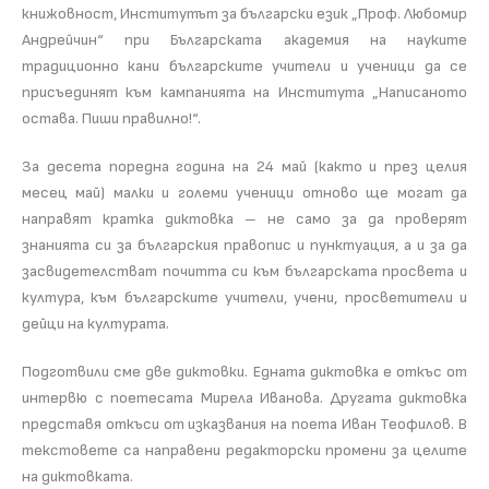
книжовност, Институтът за български език „Проф. Любомир
Андрейчин“ при Българската академия на науките
традиционно кани българските учители и ученици да се
присъединят към кампанията на Института „Написаното
остава. Пиши правилно!“.
За десета поредна година на 24 май (както и през целия
месец май) малки и големи ученици отново ще могат да
направят кратка диктовка – не само за да проверят
знанията си за българския правопис и пунктуация, а и за да
засвидетелстват почитта си към българската просвета и
култура, към българските учители, учени, просветители и
дейци на културата.
Подготвили сме две диктовки. Едната диктовка е откъс от
интервю с поетесата Мирела Иванова. Другата диктовка
представя откъси от изказвания на поета Иван Теофилов. В
текстовете са направени редакторски промени за целите
на диктовката.