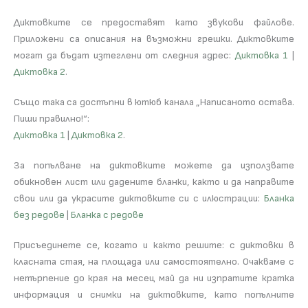
Диктовките се предоставят като звукови файлове.
Приложени са описания на възможни грешки. Диктовките
могат да бъдат изтеглени от следния адрес:
Диктовка 1
|
Диктовка 2
.
Също така са достъпни в ютюб канала „Написаното остава.
Пиши правилно!“:
Диктовка 1
|
Диктовка 2
.
За попълване на диктовките можете да използвате
обикновен лист или дадените бланки, както и да направите
свои или да украсите диктовките си с илюстрации:
Бланка
без редове
|
Бланка с редове
Присъединете се, когато и както решите: с диктовки в
класната стая, на площада или самостоятелно. Очакваме с
нетърпение до края на месец май да ни изпратите кратка
информация и снимки на диктовките, като попълните