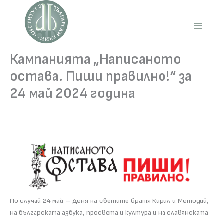
Skip
to
content
Main
Men
Кампанията „Написаното
остава. Пиши правилно!“ за
24 май 2024 година
По случай 24 май – Деня на светите братя Кирил и Методий,
на българската азбука, просвета и култура и на славянската