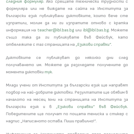
следния формуляр
. Ако срещате технически трудности с
формуляра или не виждате на сайта на Института за
български език публикувани диктовките, които вече сте
изпратили, молим да ни ги изпратите отново с кратка
информация на
teacher@ibl.bas.bg
или
ibl@ibl.bas.bg
. Можете
също така да ги публикувате във Фейсбук, като
отбележите с таг страницата на
„Езикови справки“
.
Диктовките се публикуват до няколко дни след
получаването им. Можете да разгледате получените до
момента диктовки
тук
.
Млади учени от Института за български език ще направят
подбор на най-добрите диктовки. Резултатите ще обявим в
началото на месец юни на страницата на Института за
български език и в
„Езикови справки“ във Фейсбук
.
Победителите ще получат по пощата тениска и стикер с
надпис „Написаното остава. Пиши правилно!“.