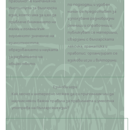
правилно!“ е кампания на
по подходящ и удобен
Института за български
начин се предоставят за
език, която има за цел да
използване разнобразни
привлече вниманието на
речници и справочници;
малки и големи към
публикуват се материали,
огромното значение на
свързани с българската
грамотността,
лексика, граматика и
образованието и науката
правопис; организират се
за развитието на
езикови игри и викторини.
обществото.
Езикови игри
Как лесно и интересно можем да си припомним или да
научим някои важни правила за правилната и уместна
употреба на българския език?