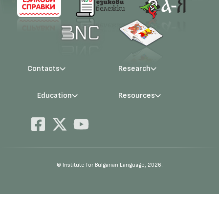
Contacts
Research
Management
Projects
Education
Resources
Administration
Periodicals
PhD Programmes
RBE
Language Consultations
Conferences
Specialisation
BERON
Qualifications
E-Library
© Institute for Bulgarian Language, 2026.