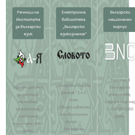
Речници на
Електронна
Български
Института
библиотека
национален
за български
„Българско
корпус
език
езикознание“
Търсене в
„Старобългарски
Единен достъп
български
речник“ 1 и 2
до речници:
текстове,
том;
тълковен,
съдържащи на
„Общославянски
граматичен,
1 200 000 000
лингвистичен
синоними,
думи.
атлас –
антоними, нови
български
думи,