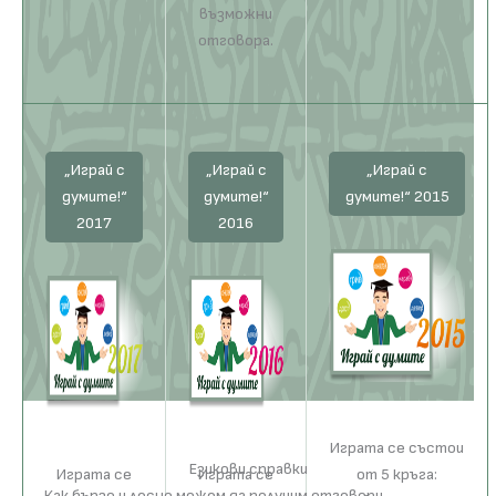
възможни
отговора.
„Играй с
„Играй с
„Играй с
думите!“
думите!“
думите!“ 2015
2017
2016
Играта се състои
Езикови справки
Играта се
Играта се
от 5 кръга:
Как бързо и лесно можем да получим отговори,