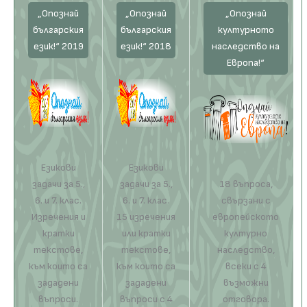
„Опознай
„Опознай
„Опознай
българския
българския
културното
език!“ 2019
език!“ 2018
наследство на
Европа!“
Езикови
Езикови
задачи за 5.,
задачи за 5.,
18 въпроса,
6. и 7. клас.
6. и 7. клас.
свързани с
Изречения и
15 изречения
европейското
кратки
или кратки
културно
текстове,
текстове,
наследство,
към които са
към които са
всеки с 4
зададени
зададени
възможни
въпроси.
въпроси с 4
отговора.