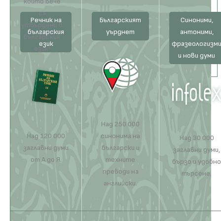
които вече
са
Речник на
Българският
Синоними,
утвърдени в
българския
уърднет
антоними,
българския
език
фразеологизм
език!
и нови думи
Над 250 000
Над 120 000
синонима на
Над 30 000
заглавни думи
български и
заглавни думи,
от А до Я.
техните
бързо и удобно
преводи на
търсене.
английски.