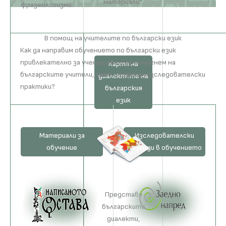
материали“.
фразеологизми.
В помощ на учителите по български език
Как да направим обучението по български език
привлекателно за учениците и да помогнем на
Карта на
българските учители, като споделим изследователски
диалектите на
практики?
българския
език
Материали за
Изследователски
обучение
подходи в обучението
Представя
българските
диалекти,