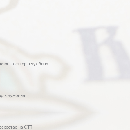
нска
– лектор в чужбина
ор в чужбина
секретар на СТТ