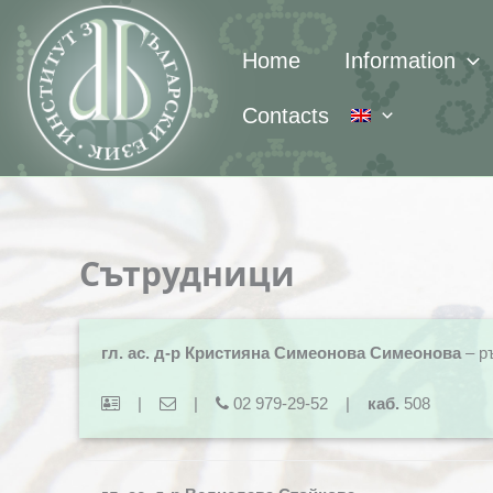
Skip
to
Home
Information
content
Contacts
Сътрудници
гл. ас. д-р Кристияна Симеонова Симеонова
– р
|
|
02 979-29-52 |
каб.
508