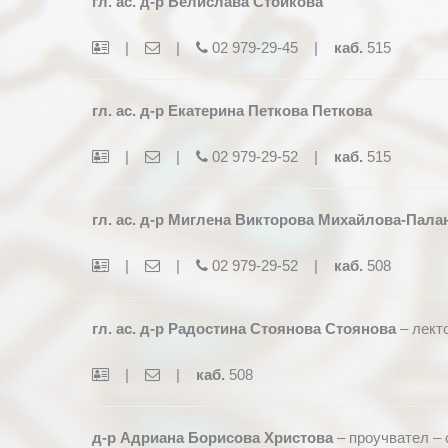
гл. ас. д-р Велислава Стойкова
|
|
02 979-29-45 |
каб.
515
гл. ас. д-р Екатерина Петкова Петкова
|
|
02 979-29-52 |
каб.
515
гл. ас. д-р Миглена Викторова Михайлова-Пала
|
|
02 979-29-52 |
каб.
508
гл. ас. д-р Радостина Стоянова Стоянова
– лект
|
|
каб.
508
д-р Адриана Борисова Христова
– проучвател – 