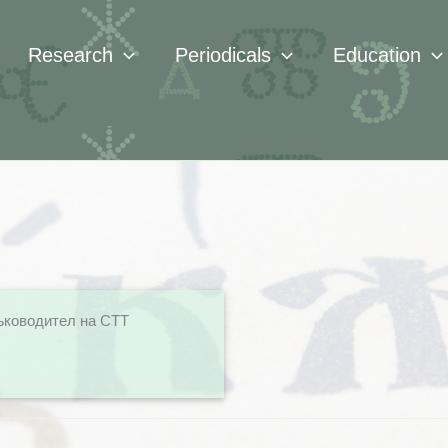
Research
Periodicals
Education
ъководител на СТТ