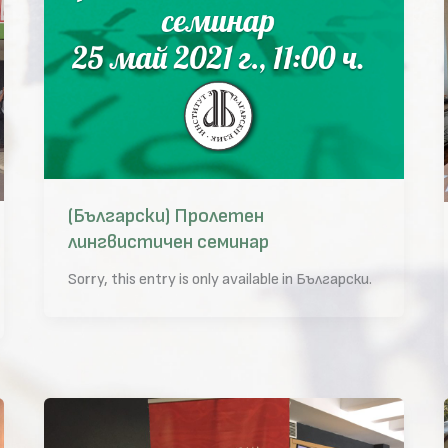
(Български) Пролетен
лингвистичен семинар
Sorry, this entry is only available in Български.