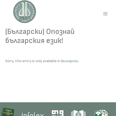
Skip
to
content
Main
Men
(Български) Опознай
българския език!
Sorry, this entry is only available in
Български
.