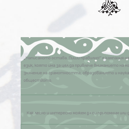
„Написаното остава. Пиши правилно!“ е кампания 
език, която има за цел да привлече вниманието на м
значение на грамотността, образованието и наук
обществото.
Как лесно и интересно можем да си припомним или 