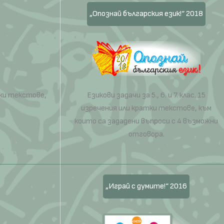
„Опознай българския език!“ 2018
атки текстове,
Езикови задачи за 5., 6. и 7. клас. 15
изречения или кратки текстове, към
които са зададени въпроси с 4 възможни
отговора.
„Играй с думите!“ 2016