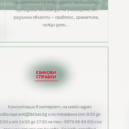
Занимателни езикови задачи, провокиращи
изследователския дух на учениците, от
различни области – правопис, граматика,
чужди думи, …
Консултации в интернет
, на имейл адрес
ezikovispravki@ibl.bas.bg
и по телефона (от 9:00 до
2:00 и от 14:00 до 17:00 на тел.: 0879 66 83 63) със