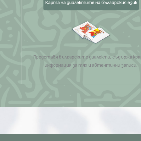
Карта на диалектите на българския език
Представя българските диалекти, съдържа кр
информация за тях и автентични записи.