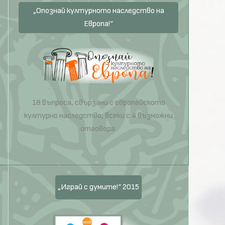
„Опознай културното наследство на
Европа!“
18 въпроса, свързани с европейското
културно наследство, всеки с 4 възможни
отговора.
„Играй с думите!“ 2015