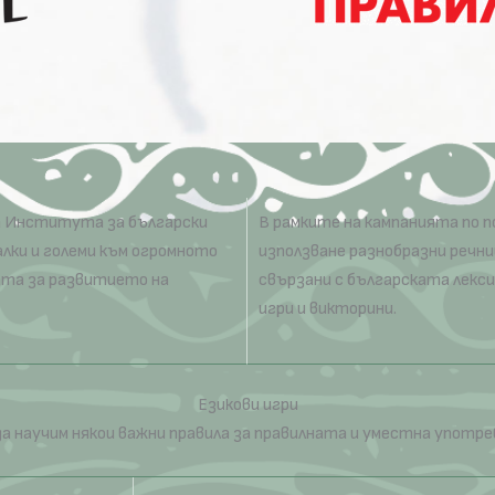
на Института за български
В рамките на кампанията по п
алки и големи към огромното
използване разнобразни речни
ата за развитието на
свързани с българската лекси
игри и викторини.
Езикови игри
да научим някои важни правила за правилната и уместна употре