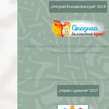
„Опознай българския език!“ 2019
Езикови задачи за 5., 6. и 7. клас. Изречения и кр
към които са зададени въпроси.
„Играй с думите!“ 2017