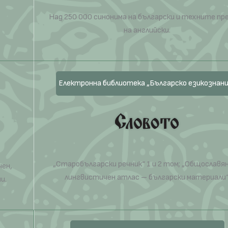
Над 250 000 синонима на български и техните пр
на английски.
Електронна библиотека „Българско езикознани
„Старобългарски речник“ 1 и 2 том; „Общославя
чен,
лингвистичен атлас – български материали“
и.