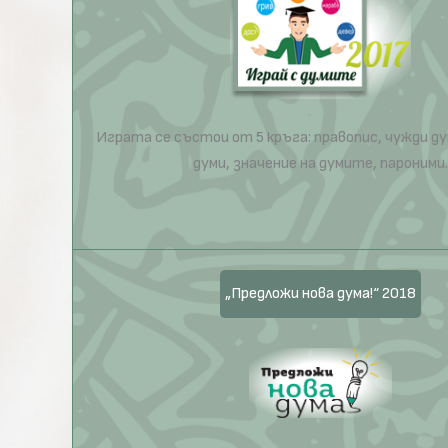
Играта се състои от 5 кръга: правопис, чужди ду
думи, значение на думите, пароними.
„Предложи нова дума!“ 2018