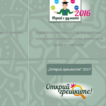
ми, диалектни
Играта се състои от 5 кръга: правопис,
чужди думи, диалектни думи, значение на
думите, пароними.
„Открий грешките!“ 2017