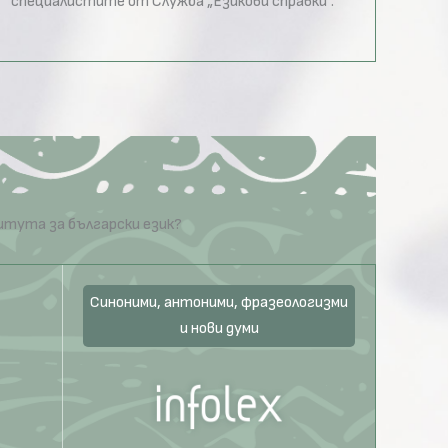
специалистите от Служба „Езикови справки“.
итута за български език?
Синоними, антоними, фразеологизми
и нови думи