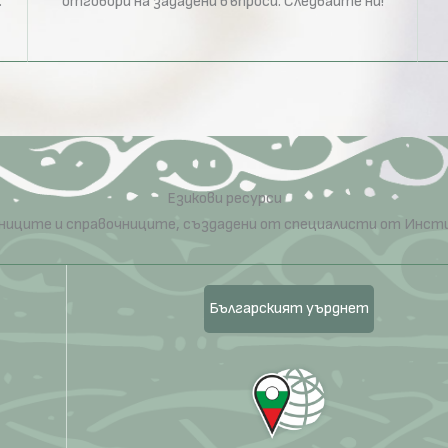
.
отговори на зададени въпроси. Следвайте ни!
Езикови ресурси
речниците и справочниците, създадени от специалисти от Инст
Българският уърднет