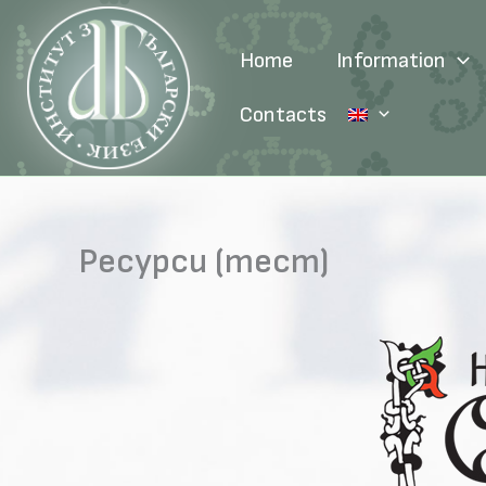
Skip
to
Home
Information
content
Contacts
Ресурси (тест)