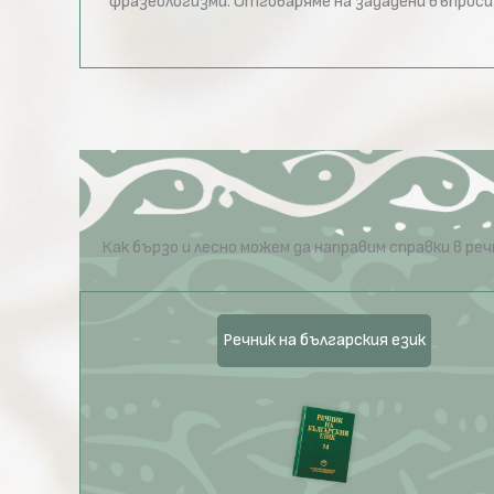
фразеологизми. Отговаряме на зададени въпроси
Как бързо и лесно можем да направим справки в 
Речник на българския език