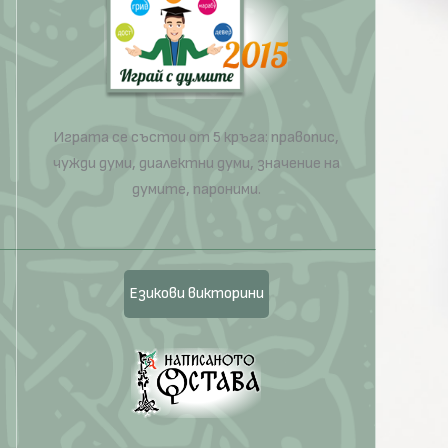
Играта се състои от 5 кръга: правопис,
чужди думи, диалектни думи, значение на
думите, пароними.
Езикови викторини