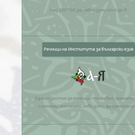
Над 120 000 заглавни думи от А до Я.
Речници на Института за български език
Единен достъп до речници: тълковен, грамати
синоними, антоними, нови думи, фразеологизм