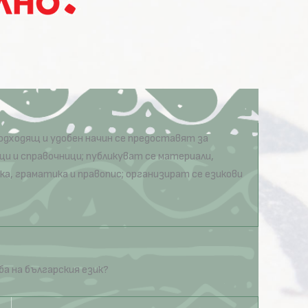
одходящ и удобен начин се предоставят за
ци и справочници; публикуват се материали,
ка, граматика и правопис; организират се езикови
ба на българския език?