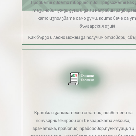
Проявете своето творчество! Предложете как д
тези нови чужди думи и да ги направим разбираем
като използвате само думи, които вече са у
българския език!
Как бързо и лесно можем да получим отговори, св
Kратки и занимателни статии, посветени на
популярни въпроси от българската лексика,
граматика, правопис, правоговор,пунктуация и