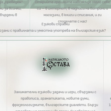
а „преведем“
Открийте грешките навсякъде около себе
и за всички,
си – в интернет, в надписи на витрини и
твърдени в
магазини, в книги и списания, и ги
споделете с нас!
Езикови справки
ързани с правилната и уместна употреба на българския език?
Занимателни езикови задачи и игри, свързани с
правописа, граматиката, новите думи,
фразеологизмите, българските диалекти. Бързи
1