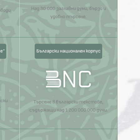
Над 30 000 заглавни думи, бързо и
еводи
удобно търсене.
е“
Български национален корпус
нски
Търсене в български текстове,
.
съдържащи над 1 200 000 000 думи.