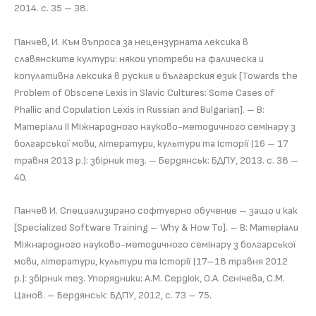
2014. с. 35 – 38.
Панчев, И. Към въпроса за нецензурната лексика в
славянските култури: някои употреби на фалическа и
копулативна лексика в руския и българския език [Towards the
Problem of Obscene Lexis in Slavic Cultures: Some Cases of
Phallic and Copulation Lexis in Russian and Bulgarian]. – В:
Матеріали II Міжнародного науково-методичного семінару з
болгарської мови, літератури, культури та історії (16 – 17
травня 2013 р.): збірник тез. – Бердянськ: БДПУ, 2013. с. 38 –
40.
Панчев И. Специализирано софтуерно обучение – защо и как
[Specialized Software Training – Why & How To]. – В: Матеріали
Міжнародного науково-методичного семінару з болгарської
мови, літератури, культури та історії (17–18 травня 2012
р.): збірник тез. Упорядники: А.М. Сердюк, О.А. Сєнічева, С.М.
Цанов. – Бердянськ: БДПУ, 2012, с. 73 – 75.