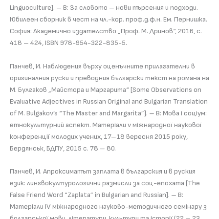
Linguoculture]. – В: За словото – нови търсения и подходи.
Юбилеен сборник в чест на чл.-кор. проф.д.ф.н. Ем. Пернишка.
София: Академично издателство „Проф. М. Дринов“, 2016, с.
418 – 424, ISBN 978-954-322-835-5.
Панчев, И. Наблюдения върху оценъчните прилагателни в
оригиналния руски и преводния български текст на романа на
М. Булгаков „Майстора и Маргарита“ [Some Observations on
Evaluative Adjectives in Russian Original and Bulgarian Translation
of M. Bulgakov’s “The Master and Margarita”]. – В: Мова і соціум:
етнокультурний аспект. Матеріали v міжнародної наукової
конференції молодих учених, 17–18 вересня 2015 року,
Бердянськ, БДПУ, 2015 с. 78 – 80.
Панчев, И. Апроксиматът заплата в българския и в руския
език: лингвокултурологични размисли за соц-епохата [The
False Friend Word “Zaplata” in Bulgarian and Russian]. – В:
Матеріали IV міжнародного науково-методичного семінару з
болгарської мови, літератури, культури та історії (22 – 23