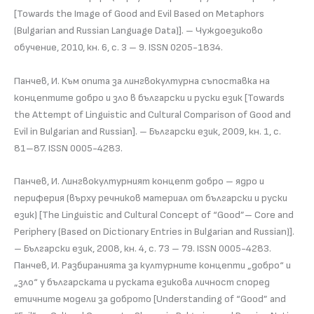
[Towards the Image of Good and Evil Based on Metaphors
(Bulgarian and Russian Language Data)]. – Чуждоезиково
обучение, 2010, кн. 6, с. 3 – 9. ISSN 0205-1834.
Панчев, И. Към опита за лингвокултурна съпоставка на
концептите добро и зло в български и руски език [Towards
the Attempt of Linguistic and Cultural Comparison of Good and
Evil in Bulgarian and Russian]. – Български език, 2009, кн. 1, с.
81–87. ISSN 0005-4283.
Панчев, И. Лингвокултурният концепт добро – ядро и
периферия (върху речников материал от български и руски
език) [The Linguistic and Cultural Concept of “Good”– Core and
Periphery (Based on Dictionary Entries in Bulgarian and Russian)].
– Български език, 2008, кн. 4, с. 73 – 79. ISSN 0005-4283.
Панчев, И. Разбиранията за културните концепти „добро“ и
„зло“ у българската и руската езикова личност според
етичните модели за доброто [Understanding of “Good” and