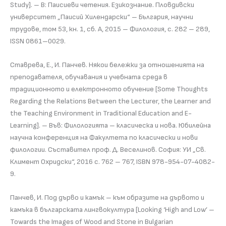
Study]. – В: Паисиеви четения. Езикознание. Пловдивски
университет „Паисий Хилендарски“ – България, научни
трудове, том 53, кн. 1, сб. А, 2015 – Филология, с. 282 – 289,
ISSN 0861–0029.
Ставрева, Е., И. Панчев. Някои бележки за отношенията на
преподавателя, обучавания и учебната среда в
традиционното и електронното обучение [Some Thoughts
Regarding the Relations Between the Lecturer, the Learner and
the Teaching Environment in Traditional Education and E-
Learning]. – Във: Филологията – класическа и нова. Юбилейна
научна конференция на Факултета по класически и нови
филологии. Съставител проф. Д. Веселинов. София: УИ „Св.
Климент Охридски“, 2016 с. 762 – 767, ISBN 978-954-07-4082-
9.
Панчев, И. Под дърво и камък – към образите на дървото и
камъка в българската лингвокултура [Looking ‘High and Low’ –
Towards the Images of Wood and Stone in Bulgarian