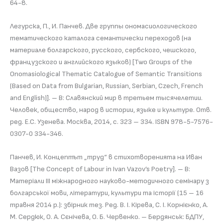
64-8.
Легурска, П., И. Панчев. Две группы ономасиологического
тематического каталога семантически переходов (на
материале болгарского, русского, сербского, чешского,
французского и английского языков) [Two Groups of the
Onomasiological Thematic Catalogue of Semantic Transitions
(Based on Data from Bulgarian, Russian, Serbian, Czech, French
and English)]. – В: Славянский мир в третьем тысячелетии.
Человек, общество, народ в истории, языке и культуре. Отв.
ред. Е.С. Узенева. Москва, 2014, с. 323 – 334. ISBN 978-5-7576-
0307-0 334-346.
Панчев, И. Концептът „труд“ в стихотворенията на Иван
Вазов [The Concept of Labour in Ivan Vazov’s Poetry]. – В:
Матеріали III міжнародного науково-методичного семінару з
болгарської мови, літератури, культури та історії (15 – 16
травня 2014 р.): збірник тез. Ред. В. І. Кірева, С. І. Корнієнко, А.
М. Сердюк, О. А. Сєнічева, О. Б. Червенко. – Бердянськ: БДПУ,