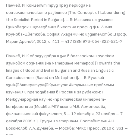
Панчев, И. Концепът труд през периода на
социалистическото развитие [The Concept of Labour during
the Socialist Period in Bulgaria]. – В: Магията на думите.
Езиковедски изследвания в чест на проф. д.ф.н. Лилия
Крумова-Цветкова. София: Академично издателство „Проф.
Марин Дринов“, 2012, с. 411 – 417. ISBN 978-054-322-521-7.
Панчев, И. К образу добра и зла в болгарском и русском
языковом сознании (на материале метафор) [Towards the
Images of Good and Evil in Bulgarian and Russian Linguistic
Consciousness (Based on Metaphors)]. – В: Русский
язык@Литература@Культура: Актуальные проблемы
изучения и преподавания в России и за рубежом: I
Международная научно-практическая интернет-
конференция (Москва, МГУ имени М.В. Ломоносова,
филологический факультет, 5 – 12 октября, 23 ноября – 7
декабря 2009 г.): Труды и материалы. Составители А.Н.
Богомолов, Л.А. Дунаева. – Москва: МАКС Пресс, 2010 с. 361 –