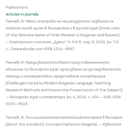
Publications
Articles in journals
Панчев, И. Някои употреби на нецензурното название на
мъжкия полов орган в българския и в руския език [Some Uses
of the Obscene Name of Virile Member in Bulgarian and Russian].
– Електронно списание „Дзяло“ Х-ХХI в. год. IV, 2016, кн. 7, 6
с.; //www.abcdar.com ISSN 1314–9067.
Панчев, И. Предизвикателствата пред съвременното
обучение по български език: използване на изследователски
методи и интерактивно представяне на материала
[Challenges Faced by Modern Bulgarian Language Teaching:
Research Methods and Interactive Presentation of the Subject].
– Български език и литература, кн. 4, 2016, с. 404 – 408. ISSN
0323–9519.
Панчев, И. За социалистическата концептосфера в България
[About the Socialistic Conceptosphere in Bulgaria]. – Известия