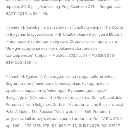
травня 2015 р.): збірник тез. Ред. Колiнько О.П. – Бердянськ:
БДПУ, 2015, с. 64 – 66.
Панчев, И. Камъкът в българската лингвокултура [The Stone
in Bulgarian Linguoculture]. – В: Славянската култура в Европа
– история, настояще и бъдеще. Сборник с материали от
Международната научно-практическа „онлайн
конференция“. София – Москва, 2015 с. 74 – 78 ISBN 978-
619-185-158-4.
Панчев, И. Езикът в Уикипедия: как са представени някои
видни „спорни“ личности в българския, македонския и
сръбския вариант на Уикипедия. Руският „арбитраж“
[Language of Wikipedia: the Representation of Some Disputable
Personalities in Bulgarian, Serbian, Macedonian and Russian Local
Wiki-Articles. The Russian “Arbitration”]. – Във: Fenomen
pogranicz kulturowyh: wspolczesne tendencie, Tom IV, Pila 2014,
pp. 168 – 175. ISBN 978-83-62617-13-5; ISSN 978-83-62617-