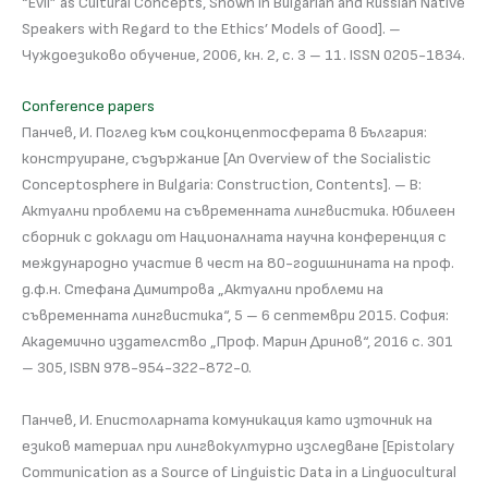
“Evil” as Cultural Concepts, Shown in Bulgarian and Russian Native
Speakers with Regard to the Ethics’ Models of Good]. –
Чуждоезиково обучение, 2006, кн. 2, с. 3 – 11. ISSN 0205-1834.
Conference papers
Панчев, И. Поглед към соцконцептосферата в България:
конструиране, съдържание [An Overview of the Socialistic
Conceptosphere in Bulgaria: Construction, Contents]. – В:
Актуални проблеми на съвременната лингвистика. Юбилеен
сборник с доклади от Националната научна конференция с
международно участие в чест на 80-годишнината на проф.
д.ф.н. Стефана Димитрова „Актуални проблеми на
съвременната лингвистика“, 5 – 6 септември 2015. София:
Академично издателство „Проф. Марин Дринов“, 2016 с. 301
– 305, ISBN 978-954-322-872-0.
Панчев, И. Епистоларната комуникация като източник на
езиков материал при лингвокултурно изследване [Epistolary
Communication as a Source of Linguistic Data in a Linguocultural