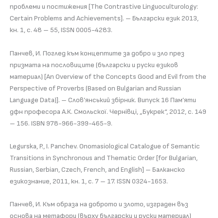
проблеми и постижения [The Contrastive Linguoculturology:
Certain Problems and Achievements]. – Български език 2013,
кн. 1, с. 48 – 55, ISSN 0005-4283.
Панчев, И. Поглед към концептите за добро и зло през
призмата на пословиците (български и руски езиков
материал) [An Overview of the Concepts Good and Evil from the
Perspective of Proverbs (Based on Bulgarian and Russian
Language Data)]. – Слов’янський збiрник. Випуск 16 Пам’яти
дфн професора А.К. Смольскої. Чернiвцi, „Букрек“, 2012, с. 149
– 156. ISBN 978-966-399-465-9.
Legurska, P., I. Panchev. Onomasiological Catalogue of Semantic
Transitions in Synchronous and Thematic Order [for Bulgarian,
Russian, Serbian, Czech, French, and English] – Балканско
езикознание, 2011, кн. 1, с. 7 – 17. ISSN 0324-1653.
Панчев, И. Към образа на доброто и злото, изграден въз
основа на метафори (върху български и руски материал)