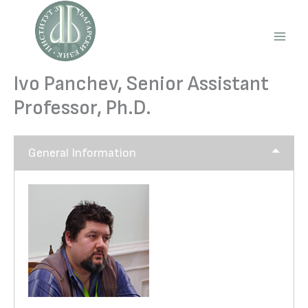
Skip
to
content
Main
Men
Ivo Panchev, Senior Assistant
Professor, Ph.D.
General Information