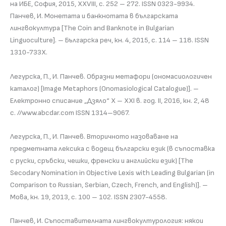
на ИБЕ, София, 2015, XXVIII, с. 252 – 272. ISSN 0323-9934.
Панчев, И. Монетата и банкнотата в българската
лингвокултура [The Coin and Banknote in Bulgarian
Linguoculture]. – Българска реч, кн. 4, 2015, с. 114 – 118. ISSN
1310-733Х.
Легурска, П., И. Панчев. Образни метафори (ономасиологичен
каталог) [Image Metaphors (Onomasiological Catalogue)]. –
Електронно списание „Дзяло“ Х – ХХI в. год. II, 2016, кн. 2, 48
с. //www.abcdar.com ISSN 1314–9067.
Легурска, П., И. Панчев. Вторичното назоваване на
предметната лексика с водещ български език (в съпоставка
с руски, сръбски, чешки, френски и английски език) [The
Secodary Nomination in Objective Lexis with Leading Bulgarian (in
Comparison to Russian, Serbian, Czech, French, and English)]. –
Мова, кн. 19, 2013, с. 100 – 102. ISSN 2307-4558.
Панчев, И. Съпоставителната лингвокултурология: някои