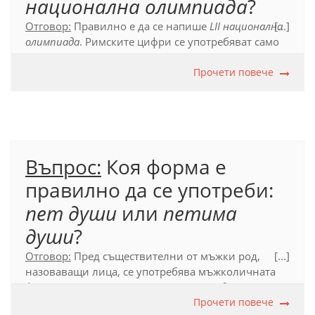
национална олимпиада
?
Отговор:
Правилно е да се напише
LII национална
[...]
олимпиада
. Римските цифри се употребяват само
за означаване на числителни редни, затова не е
необходимо след тях да се пишат късо тире и
Прочети повече
букви от думата.
Въпрос:
Коя форма е
правилно да се употреби:
пет души
или
петима
души
?
Отговор:
Пред съществителни от мъжки род,
[...]
назоваващи лица, се употребява мъжколичната
форма на числителното име:
петима души
.
Прочети повече