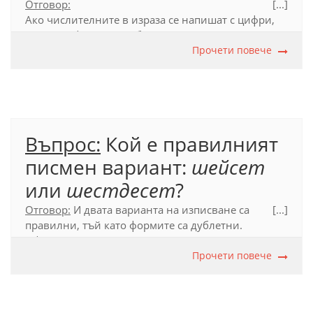
Отговор:
[...]
Ако числителните в израза се напишат с цифри,
между цифрите е необходимо да се напише тире
и оформянето ще е по следния начин:
Прочети повече
8 – 9-
годишни деца
.
Вж. в БЕРОН
Въпрос:
Кой е правилният
писмен вариант:
шейсет
или
шестдесет
?
Отговор:
И двата варианта на изписване са
[...]
правилни, тъй като формите са дублетни.
Официалният правописен речник
(2012 г.) посочва
като препоръчителен по-краткия вариант
Прочети повече
шейсет
.
Официален правописен речник (2012), с. 667.