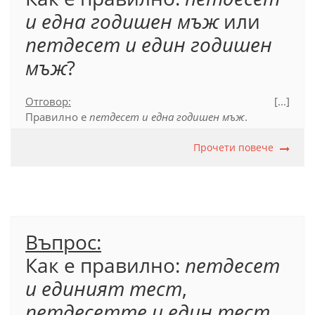
и една годишен мъж
или
петдесет и един годишен
мъж
?
Отговор:
[...]
Правилно е
петдесет и една годишен мъж
.
Втората съставка на числителното име 51 се
съгласува по род с думата
година
Прочети повече
, а не с думата
мъж
.
Въпрос:
Как е правилно:
петдесет
и единият тест
,
петдесетте и един тест