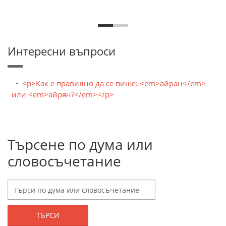
Интересни въпроси
<p>Как е правилно да се пише: <em>айран</em>
или <em>айрян?</em></p>
Търсене по дума или
словосъчетание
ТЪРСИ