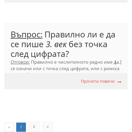
Въпрос:
Правилно ли е да
се пише
3. век
без точка
след цифрата?
Отговор:
Правилно е числителното редно име да
[...]
се означи или с точка след цифрата, или с римска
цифра без препинателен знак след нея:
3. век,
III
век.
Прочети повече
Официален правописен речник (2012), т. 109.3, т.
110.3.
2
»
«
1