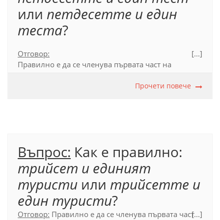
или
петдесетте и един
теста
?
Отговор:
[...]
Правилно е да се членува първата част на
съставното числително име и съществителното
име да е в бройна форма:
петдесетте и един
Прочети повече
теста
. След числителни бройни имена
съществителните от мъжки род, завършващи на
съгласна, приемат бройна форма.
Официален правописен речник (2012), т. 19.2.1 и
Въпрос:
Как е правилно:
19.2.3.
трийсет и единият
туристи
или
трийсетте и
един туристи
?
Отговор:
Правилно е да се членува първата част
[...]