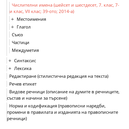
Числителни имена (шейсет и шестдесет, 7. клас, 7-
и клас, VІІ клас; 39-ото; 2014-а)
Местоимения
Глагол
Съюз
Частици
Междуметия
Синтаксис
Лексика
Редактиране (стилистична редакция на текста)
Речев етикет
Видове речници (описание на думите в речниците,
състав и начини за търсене)
Норма и кодификация (правописни наредби,
промени в правилата и изданията на правописните
речници)