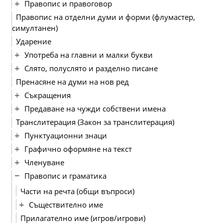
Правопис и правоговор
Правопис на отделни думи и форми (флумастер,
симултанен)
Ударение
Употреба на главни и малки букви
Слято, полуслято и разделно писане
Пренасяне на думи на нов ред
Съкращения
Предаване на чужди собствени имена
Транслитерация (Закон за транслитерация)
Пунктуационни знаци
Графично оформяне на текст
Членуване
Правопис и граматика
Части на речта (общи въпроси)
Съществително име
Прилагателно име (игров/игрови)