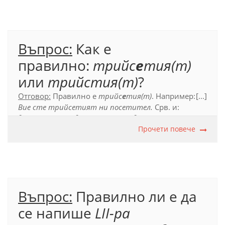
Официален правописен речник (2012), с. 459.
Въпрос:
Как е
правилно:
трийс
е
тия(т)
или
трийстия(т)
?
Отговор:
Правилно е
трийс
е
тия(т)
. Например:
[...]
Вие сте трийсетият ни посетител.
Срв. и:
двайсети(ят), единайсети(ят), дванайсети(ят)
и
под.
Прочети повече
Официален правописен речник (2012), с. 623.
Въпрос:
Правилно ли е да
се напише
LII-ра