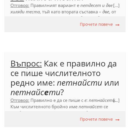
Отговор:
Правилният вариант е
петдесет и две
[...]
хиляди теста
, тъй като втората съставка –
две
, от
съставното числително име
петдесет и
две
се
съгласува с думата
х
ѝ
ляда
, която е от женски род,
Прочети повече
а не с думата
тест
.
Въпрос:
Как е правилно да
се пише числителното
редно име:
петнайсти
или
петнайс
е
ти
?
Отговор:
Правилно е да се пише с
е
:
петнайсети
[...]
.
Към числителното бройно име
петнайсет
се
прибавя окончанието -и, за да се образува
числителното редно
петнайсети
Прочети повече
, например
петнайсети турнир
,
петнайсети ред
.