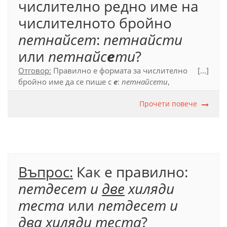
числително редно име на
числителното бройно
петнайсет
:
петнайсти
или
петнайс
е
ти
?
Отговор:
Правилно е формата за числително
[...]
бройно име да се пише с
е
:
петнайсети
,
например
петнайсети турнир
,
петнайсета песен
и т.н.
Прочети повече
Официален правописен речник (2012), с. 459.
Въпрос:
Как е правилно:
петдесет и
две
хиляди
теста
или
петдесет и
два
хиляди теста
?