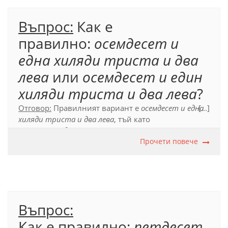
Въпрос:
Как е
правилно:
осемдесет и
една хиляди триста и два
лева
или
осемдесет и един
хиляди триста и два лева
?
Отговор:
Правилният вариант е
осемдесет и една
[...]
хиляди триста и два лева
, тъй като
съставката
една
от съставното числително име
осемдесет и една хиляди триста и два
Прочети повече
се съгласува
с думата
хѝляда
, която е от женски род, а не с
думата
лев
.
Въпрос:
Как е правилно:
петдесет