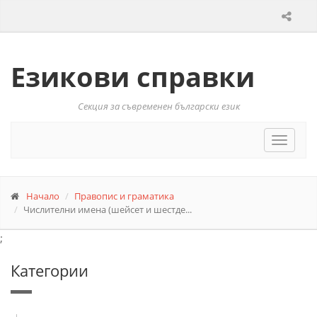
Езикови справки
Секция за съвременен български език
Toggle
navigat
Начало
Правопис и граматика
Числителни имена (шейсет и шестде...
;
Категории