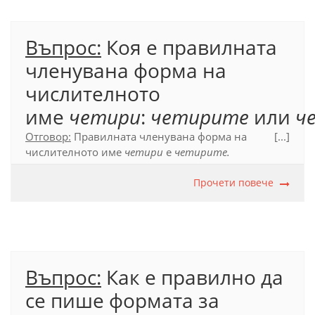
Въпрос:
Коя е правилната
членувана форма на
числителното
име
четири
:
четирите
или
ч
Отговор:
Правилната членувана форма на
[...]
числителното име
четири
е
четирите.
Официален правописен речник (2012), с. 661.
Прочети повече
Въпрос:
Как е правилно да
се пише формата за