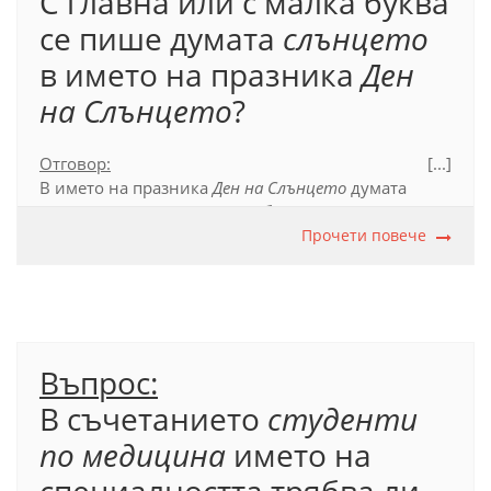
С главна или с малка буква
се пише думата
слънцето
в името на празника
Ден
на Слънцето
?
Отговор:
[...]
В името на празника
Ден на Слънцето
думата
Слънцето
се пише с главна буква, тъй като в
случая е собствено име на астрономически обект.
Прочети повече
Официален правописен речник (2012), т. 38.
Виж и
БЕРОН
Въпрос:
В съчетанието
студенти
по медицина
името на