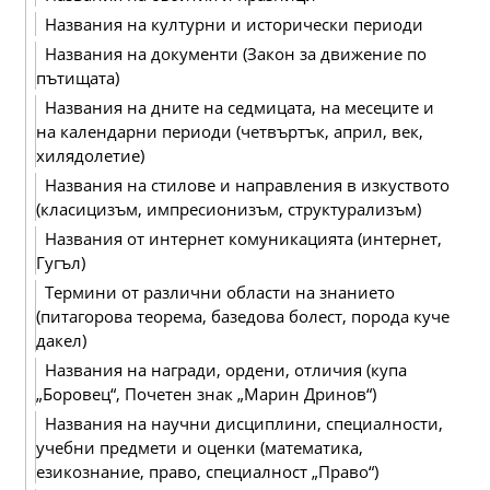
Названия на културни и исторически периоди
Названия на документи (Закон за движение по
пътищата)
Названия на дните на седмицата, на месеците и
на календарни периоди (четвъртък, април, век,
хилядолетие)
Названия на стилове и направления в изкуството
(класицизъм, импресионизъм, структурализъм)
Названия от интернет комуникацията (интернет,
Гугъл)
Термини от различни области на знанието
(питагорова теорема, базедова болест, порода куче
дакел)
Названия на награди, ордени, отличия (купа
„Боровец“, Почетен знак „Марин Дринов“)
Названия на научни дисциплини, специалности,
учебни предмети и оценки (математика,
езикознание, право, специалност „Право“)