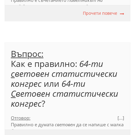
Правилно е съчетанието
Паметникът на
свободата
да се напише с главна буква при
първата дума, защото представлява съставно
Прочети повече
собствено име:
На връх Шипка е издигнат
Паметникът на свободата в памет на загиналите
опълченци
.
Въпрос:
Официален правописен речник (2012), т. 39.1.
Как е правилно:
64-ти
с
ветовен статистически
конгрес
или
64-ти
С
ветовен статистически
конгрес
?
Отговор:
[...]
Правилно е думата
световен
да се напише с малка
буква:
64-ти световен статистически конгрес
,