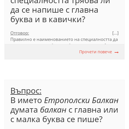
специалността трябва ли
да се напише с главна
буква и в кавички?
Отговор:
[...]
Правилно е наименованието на специалността да
се напише с малка буква и без кавички:
студенти
по медицина
, защото то е употребено без
Прочети повече
категоризиращата дума
специалност
.
Официален правописен речник (2012), т. 41.15.
Въпрос:
В името
Етрополски Балкан
думата
балкан
с главна или
с малка буква се пише?