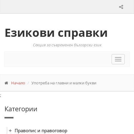
Езикови справки
Секция за съвременен български език
Toggle
navigat
Начало
Употреба на главни и малки букви
;
Категории
Правопис и правоговор