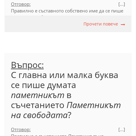
Отговор:
[...]
Правилно е съставното собствено име да се пише
с две главни букви:
Етрополски Балкан
, защото
втората дума е
Балкан
– друго собствено име на
Прочети повече
Стара планина. Когато думата
балкан
се отнася до
друга планина, тя се пише с малка буква.
Въпрос:
Официален правописен речник (2012), т. 39.2.
С главна или малка буква
се пише думата
паметникът
в
съчетанието
Паметникът
на свободата
?
Отговор:
[...]