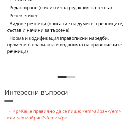
Редактиране (стилистична редакция на текста)
Речев етикет
Видове речници (описание на думите в речниците,
състав и начини за търсене)
Норма и кодификация (правописни наредби,
промени в правилата и изданията на правописните
речници)
Интересни въпроси
<p>Как е правилно да се пише: <em>айран</em>
или <em>айрян?</em></p>