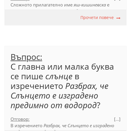
Сложното прилагателно име
яш-кишиневска
е
правилно да се пише с малки букви. То е втора
част от съставно собствено име, което не съдържа
Прочети повече
друго собствено име. Затова с главна буква се
пише само първата съставка:
Първа яш-
кишиневска операция
.
Официален правописен речник (2012), т. 39.1.
Въпрос:
С главна или малка буква
се пише
слънце
в
изречението
Разбрах, че
Слънцето е изградено
предимно от водород
?
Отговор:
[...]
В изречението
Разбрах, че Слънцето е изградено