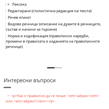
Лексика
Редактиране (стилистична редакция на текста)
Речев етикет
Видове речници (описание на думите в речниците,
състав и начини за търсене)
Норма и кодификация (правописни наредби,
промени в правилата и изданията на правописните
речници)
Интересни въпроси
<p>Как е правилно да се пише: <em>айран</em>
или <em>айрян?</em></p>