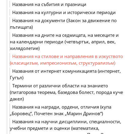
Названия на събития и празници
Названия на културни и исторически периоди
Названия на документи (Закон за движение по
пътищата)
Названия на дните на седмицата, на месеците и
на календарни периоди (четвъртък, април, век,
хилядолетие)
Названия на стилове и направления в изкуството
(класицизъм, импресионизъм, структурализъм)
Названия от интернет комуникацията (интернет,
Гугъл)
Термини от различни области на знанието
(питагорова теорема, базедова болест, порода куче
дакел)
Названия на награди, ордени, отличия (купа
„Боровец“, Почетен знак „Марин Дринов“)
Названия на научни дисциплини, специалности,
учебни предмети и оценки (математика,