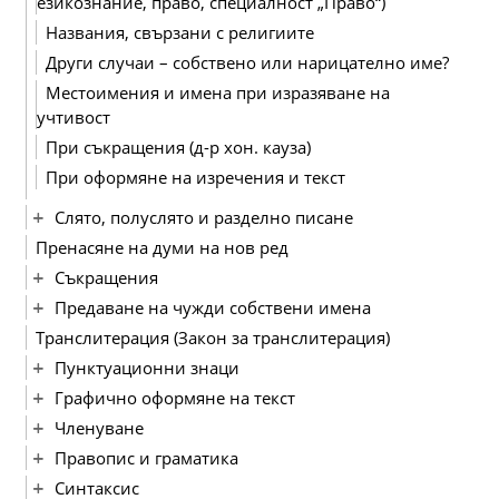
езикознание, право, специалност „Право“)
Названия, свързани с религиите
Други случаи – собствено или нарицателно име?
Местоимения и имена при изразяване на
учтивост
При съкращения (д-р хон. кауза)
При оформяне на изречения и текст
Слято, полуслято и разделно писане
Пренасяне на думи на нов ред
Съкращения
Предаване на чужди собствени имена
Транслитерация (Закон за транслитерация)
Пунктуационни знаци
Графично оформяне на текст
Членуване
Правопис и граматика
Синтаксис