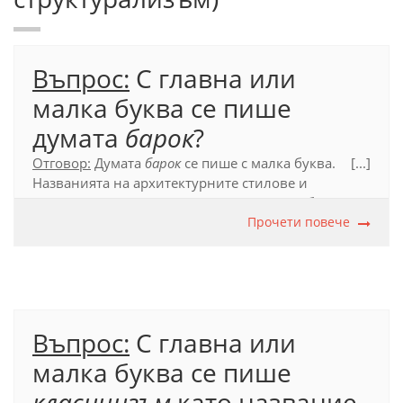
Въпрос:
С главна или
малка буква се пише
думата
барок
?
Отговор:
Думата
барок
се пише с малка буква.
[...]
Названията на архитектурните стилове и
стиловете в изкуството се пишат с малка буква.
Прочети повече
Официален правописен речник (2012), т. 41.7.
Въпрос:
С главна или
малка буква се пише
класицизъм
като название