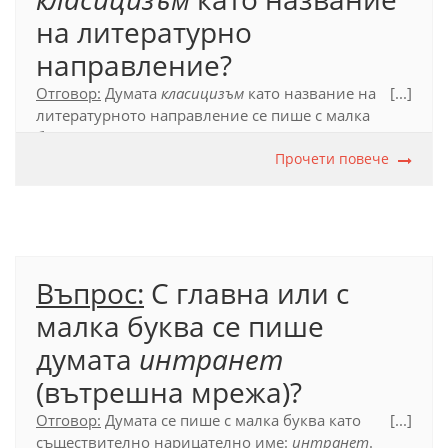
на литературно
направление?
Отговор:
Думата
класицизъм
като название на
[...]
литературното направление се пише с малка
буква.
Прочети повече
Официален правописен речник (2012 г.), т. 41.7.
Въпрос:
С главна или с
малка буква се пише
думата
интранет
(вътрешна мрежа)?
Отговор:
Думата се пише с малка буква като
[...]
съществително нарицателно име:
интранет
.