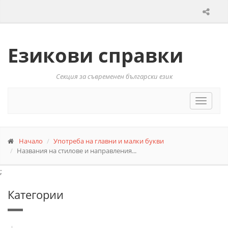
Езикови справки
Секция за съвременен български език
Toggle
navigat
Начало
Употреба на главни и малки букви
Названия на стилове и направления...
;
Категории