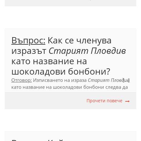
Официален правописен речник (2012), т. 17.7.1.2.
Въпрос:
Как се членува
изразът
Старият Пловдив
като название на
шоколадови бонбони?
Отговор:
Изписването на израза
Старият Пловдив
[...]
като название на шоколадови бонбони следва да
е с пълен член според правилата при членуване с
пълен и кратък член на собствените имена в м.р.
Прочети повече
ед.ч. в заглавия.
Официален правописен речник (2012), т. 17.7.2.