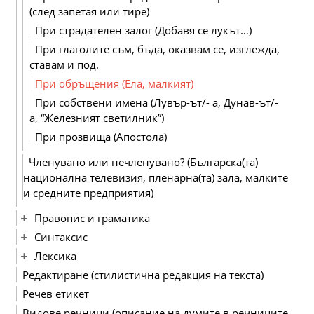
(след запетая или тире)
При страдателен залог (Добавя се лукът…)
При глаголите съм, бъда, оказвам се, изглежда,
ставам и под.
При обръщения (Ела, малкият)
При собствени имена (Лувър-ът/- а, Дунав-ът/-
а, “Железният светилник”)
При прозвища (Апостола)
Членувано или нечленувано? (Българска(та)
национална телевизия, пленарна(та) зала, малките
и средните предприятия)
Правопис и граматика
Синтаксис
Лексика
Редактиране (стилистична редакция на текста)
Речев етикет
Видове речници (описание на думите в речниците,