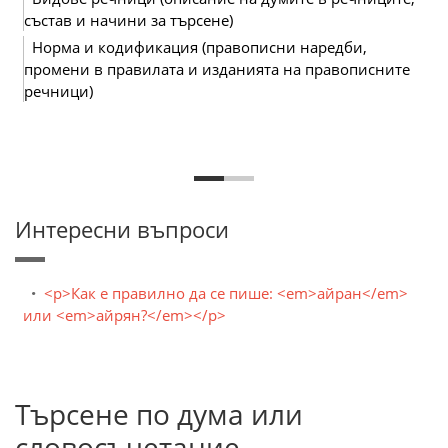
състав и начини за търсене)
Норма и кодификация (правописни наредби,
промени в правилата и изданията на правописните
речници)
Интересни въпроси
<p>Как е правилно да се пише: <em>айран</em>
или <em>айрян?</em></p>
Търсене по дума или
словосъчетание