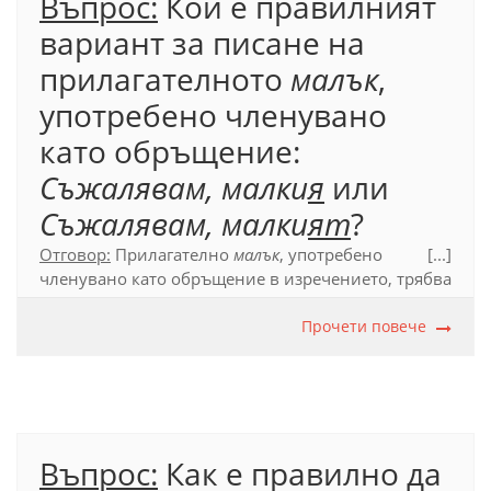
Въпрос:
Кой е правилният
вариант за писане на
прилагателното
малък
,
употребено членувано
като обръщение:
Съжалявам, малки
я
или
Съжалявам, малки
ят
?
Отговор:
Прилагателно
малък
, употребено
[...]
членувано като обръщение в изречението, трябва
да се напише с пълен член:
Съжалявам, малки
ят
.
Прочети повече
Официален правописен речник (2012), т. 17.6.1.4.
Въпрос:
Как е правилно да