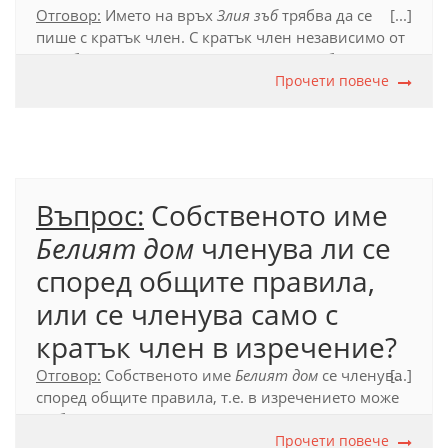
Отговор:
Името на връх
Злия зъб
трябва да се
[...]
пише с кратък член. С кратък член независимо от
службата си в изречението се пишат собствените
имена на географски обекти от м.р. ед.ч., чиято
Прочети повече
основна форма е членувана (
Юндола, Кайлъка,
Хисаря, Леденика, Превала
и под.).
Официален правописен речник (2012), т. 17.7.4.
Въпрос:
Собственото име
Белият дом
членува ли се
според общите правила,
или се членува само с
кратък член в изречение?
Отговор:
Собственото име
Белият дом
се членува
[...]
според общите правила, т.е. в изречението може
да бъде с пълен или с кратък член.
Прочети повече