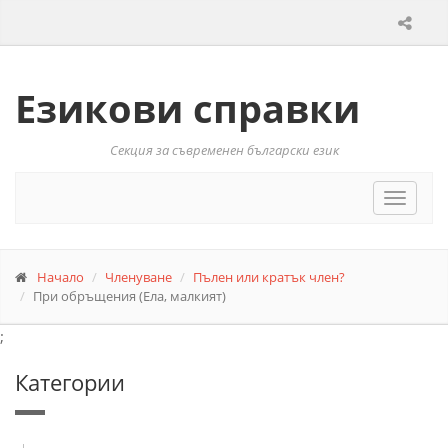
Езикови справки
Секция за съвременен български език
Toggle
navigat
Начало
Членуване
Пълен или кратък член?
При обръщения (Ела, малкият)
;
Категории