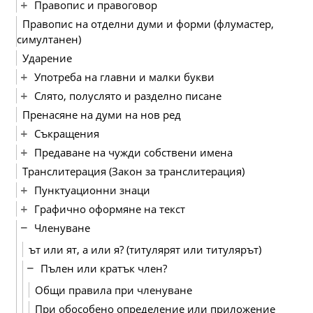
Правопис и правоговор
Правопис на отделни думи и форми (флумастер,
симултанен)
Ударение
Употреба на главни и малки букви
Слято, полуслято и разделно писане
Пренасяне на думи на нов ред
Съкращения
Предаване на чужди собствени имена
Транслитерация (Закон за транслитерация)
Пунктуационни знаци
Графично оформяне на текст
Членуване
ът или ят, а или я? (титулярят или титулярът)
Пълен или кратък член?
Общи правила при членуване
При обособено определение или приложение