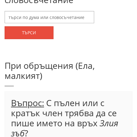
ТЪРСИ
При обръщения (Ела,
малкият)
Въпрос:
С пълен или с
кратък член трябва да се
пише името на връх
Злия
зъб
?