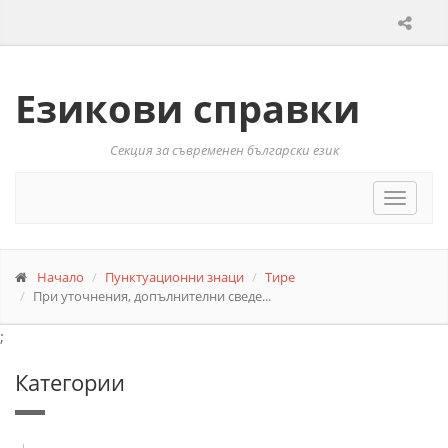
Езикови справки
Секция за съвременен български език
Toggle
navigat
Начало
Пунктуационни знаци
Тире
При уточнения, допълнителни сведе...
;
Категории