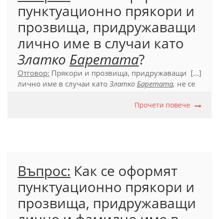
пунктуационно прякори и
прозвища, придружаващи
лично име в случаи като
Златко
Баретата
?
Отговор:
Прякори и прозвища, придружаващи
[...]
лично име в случаи като
Златко
Баретата
,
не се
отделят с пунктуационен знак; срв. и
Иван Бухала
,
Теньо Казака
,
Ицо Хазарта
и др.под.
Прочети повече
Официален правописен речник на българския
език (2012), т. 102.2.
Въпрос:
Как се оформят
пунктуационно прякори и
прозвища, придружаващи