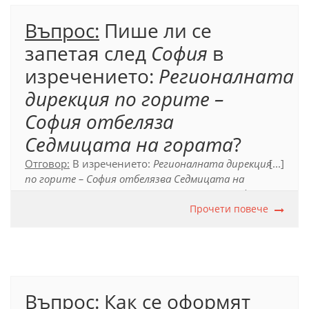
Въпрос:
Пише ли се
запетая след
София
в
изречението:
Регионалната
дирекция по горите –
София
отбеляза
Седмицата на гората
?
Отговор:
В изречението:
Регионалната дирекция
[...]
по горите – София отбелязва Седмицата на
гората
, не се пише запетая след думата
София
, тъй
като тирето в този случай се употребява за
Прочети повече
отделяне на уточнение, допълнително сведение,
а не на обособена част.
Официален правописен речник (2012), т. 102.2.
Въпрос:
Как се оформят