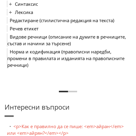
Синтаксис
Лексика
Редактиране (стилистична редакция на текста)
Речев етикет
Видове речници (описание на думите в речниците,
състав и начини за търсене)
Норма и кодификация (правописни наредби,
промени в правилата и изданията на правописните
речници)
Интересни въпроси
<p>Как е правилно да се пише: <em>айран</em>
или <em>айрян?</em></p>