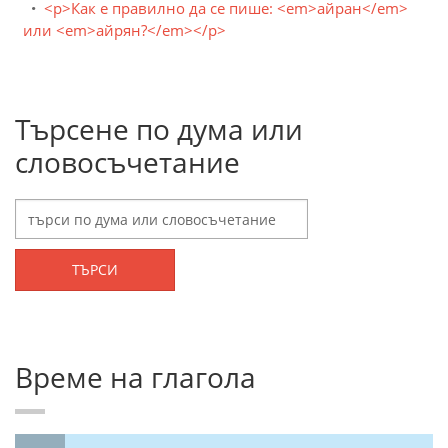
<p>Как е правилно да се пише: <em>айран</em>
или <em>айрян?</em></p>
Търсене по дума или
словосъчетание
ТЪРСИ
Време на глагола