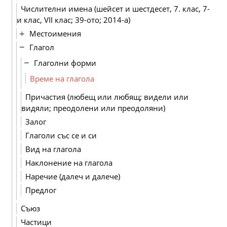
Числителни имена (шейсет и шестдесет, 7. клас, 7-
и клас, VІІ клас; 39-ото; 2014-а)
Местоимения
Глагол
Глаголни форми
Време на глагола
Причастия (любещ или любящ; видели или
видяли; преодолени или преодоляни)
Залог
Глаголи със се и си
Вид на глагола
Наклонение на глагола
Наречие (далеч и далече)
Предлог
Съюз
Частици