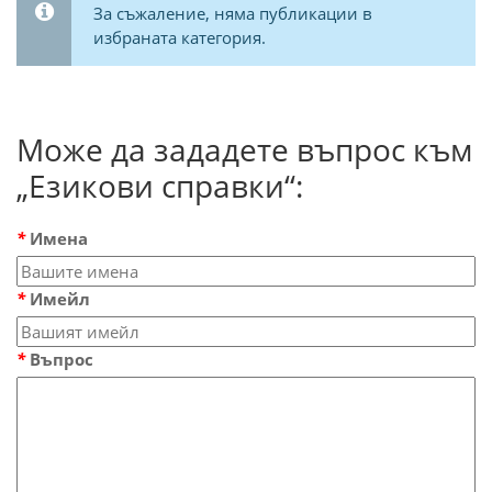
За съжаление, няма публикации в
избраната категория.
Може да зададете въпрос към
„Езикови справки“:
*
Имена
*
Имейл
*
Въпрос