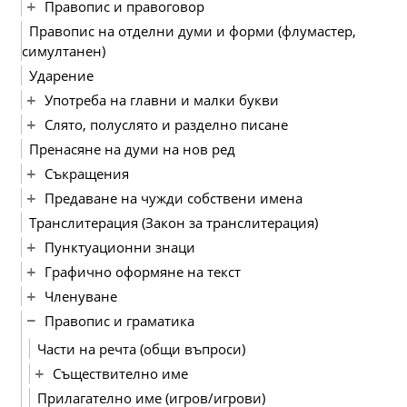
Правопис и правоговор
Правопис на отделни думи и форми (флумастер,
симултанен)
Ударение
Употреба на главни и малки букви
Слято, полуслято и разделно писане
Пренасяне на думи на нов ред
Съкращения
Предаване на чужди собствени имена
Транслитерация (Закон за транслитерация)
Пунктуационни знаци
Графично оформяне на текст
Членуване
Правопис и граматика
Части на речта (общи въпроси)
Съществително име
Прилагателно име (игров/игрови)