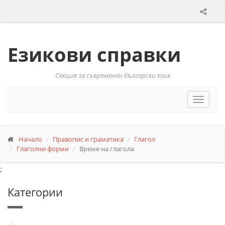
Езикови справки
Секция за съвременен български език
Toggle
navigat
Начало
Правопис и граматика
Глагол
Глаголни форми
Време на глагола
;
Категории