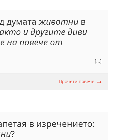
ед думата
животни
в
акто и другите диви
 на повече от
[...]
тни усещат миризмите на повече от стотина метра
.
В
хищниците
и
другите диви животни
Прочети повече
.
щат
) показва, че в
не обособена част. Еднородните части се
 от останалата част на изречението. Срв.
рани в Патентното ведомство.
апетая в изречението:
йни
?