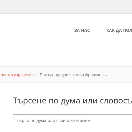
ЗА НАС
КАК ДА ПО
ростото изречение
При еднородни части (изброяване;...
Търсене по дума или словос