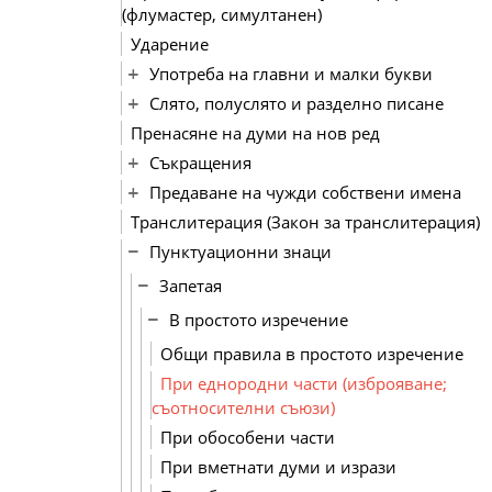
(флумастер, симултанен)
Ударение
Употреба на главни и малки букви
Слято, полуслято и разделно писане
Пренасяне на думи на нов ред
Съкращения
Предаване на чужди собствени имена
Транслитерация (Закон за транслитерация)
Пунктуационни знаци
Запетая
В простото изречение
Общи правила в простото изречение
При еднородни части (изброяване;
съотносителни съюзи)
При обособени части
При вметнати думи и изрази