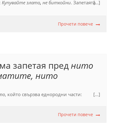
:
Купувайте злато
,
не биткойни
. Запетаята
[...]
Прочети повече
има запетая пред
нито
оматите, нито
то
, който свързва еднородни части:
[...]
Прочети повече