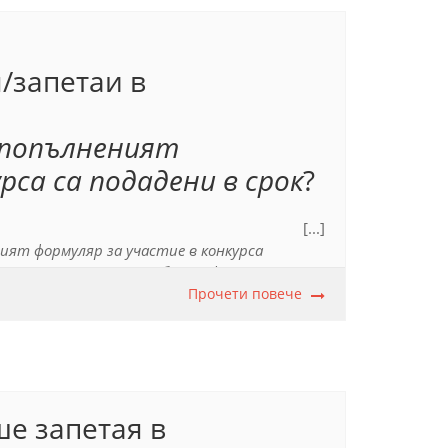
/запетаи в
 попълненият
рса са подадени в срок
?
[...]
ият формуляр за участие в конкурса
ествителното име
автобиографията
–
тя
зречение.
Прочети повече
ше запетая в