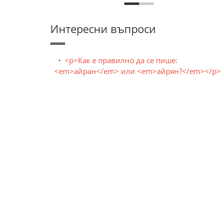
Интересни въпроси
<p>Как е правилно да се пише:
<em>айран</em> или <em>айрян?</em></p>