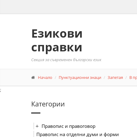
Езикови
справки
Секция за съвременен български език
Начало
Пунктуационни знаци
Запетая
В п
;
Категории
Правопис и правоговор
Правопис на отделни думи и форми