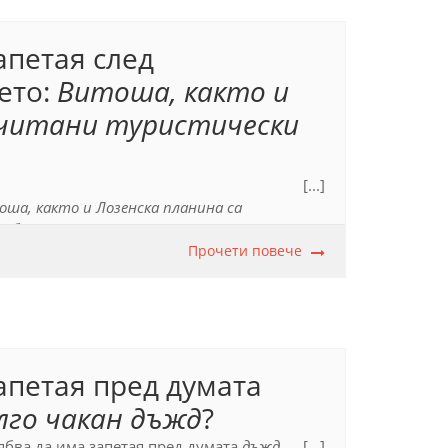
апетая след
ето:
Витоша, както и
очитани туристически
[...]
ша, както и Лозенска планина са
требите си съюзът
както
служи за свързване
ествено число (
са [...] места
Прочети повече
) показва, че в
ена част. Еднородните части се отделят
налата част на изречението. Затова в
апетая.
истрирани в Патентното ведомство.
апетая пред думата
лго чакан дъжд
?
ябва да има запетая пред думата
дъжд
.
[...]