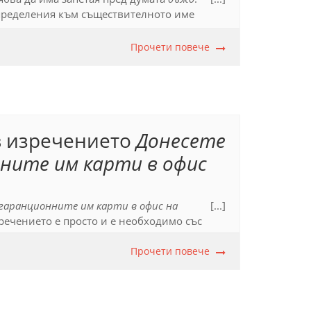
пределения към съществителното име
оставя единствено между тях.
Прочети повече
в изречението
Донесете
нните им карти в офис
 гаранционните им карти в офис на
[...]
ечението е просто и е необходимо със
тава му, свързани с
както и
.
Прочети повече