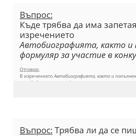
Въпрос:
Къде трябва да има запетая
изречението
Автобиографията, както и
формуляр за участие в конку
Отговор:
В изречението
Автобиографията, както и попълнен
са подадени в срок
трябва да има запетая след същ
отделя еднородните части в рамките на простото и
Официален правописен речник (2012), т. 79.2.
Въпрос:
Трябва ли да се пи