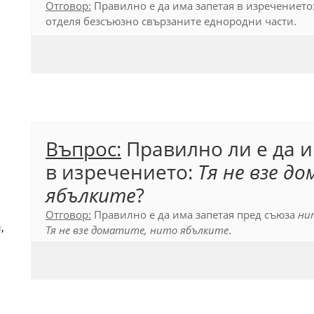
Отговор:
Правилно е да има запетая в изречението
отделя безсъюзно свързаните еднородни части.
Официален правописен речник (2012) т. 79.1.
Въпрос:
Правилно ли е да 
в изречението:
Тя не взе д
ябълките
?
Отговор:
Правилно е да има запетая пред съюза
ни
,
Тя не взе доматите, нито ябълките
.
Официален правописен речник, 2012, т. 79.2.