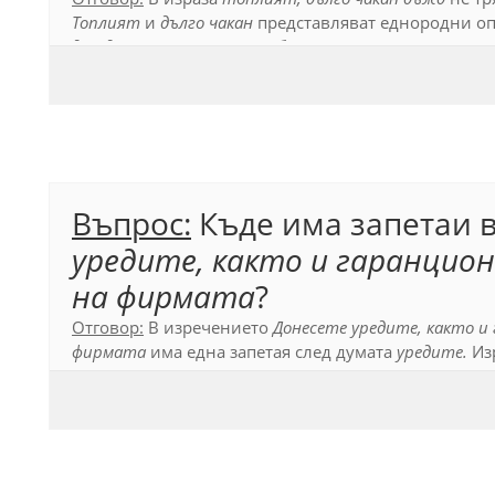
Топлият
и
дълго чакан
представляват еднородни о
дъжд
, които са свързани безсъюзно
,
и запетая се п
Официален правописен речник (2012), т. 79.1.
Въпрос:
Къде има запетаи 
уредите, както и гаранцио
на фирмата
?
Отговор:
В изречението
Донесете уредите, както и
фирмата
има една запетая след думата
уредите.
Изр
запетая да се отделят двете еднородни части в със
Официален правописен речник (2012), т. 79.2.