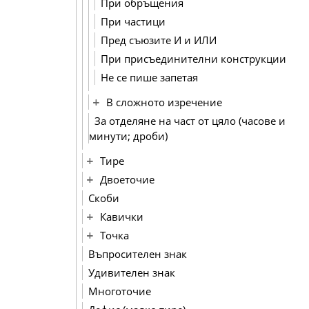
При обръщения
При частици
Пред съюзите И и ИЛИ
При присъединителни конструкции
Не се пише запетая
В сложното изречение
За отделяне на част от цяло (часове и
минути; дроби)
Тире
Двоеточие
Скоби
Кавички
Точка
Въпросителен знак
Удивителен знак
Многоточие