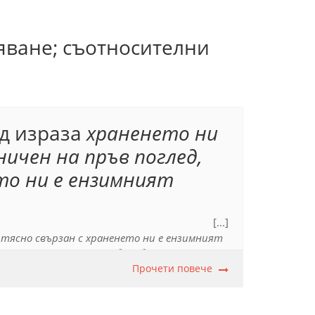
яване; съотносителни
ед израза
храненето ни
ичен на пръв поглед,
то ни е ензимният
[...]
 тясно свързан с храненето ни е ензимният
ни
, тъй като тук няма обособена част. Със
раничен
и
тясно свързан
, поясняващи
Прочети повече