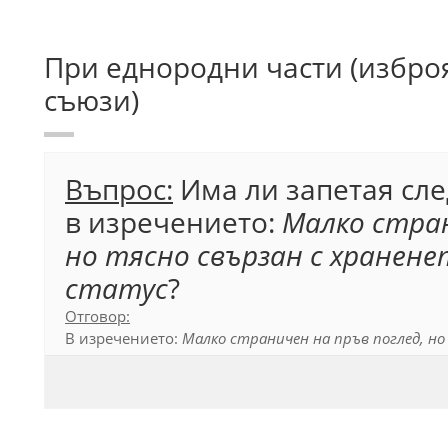
При еднородни части (избро
съюзи)
Въпрос:
Има ли запетая сл
в изречението:
Малко стран
но тясно свързан с хранене
статус
?
Отговор:
В изречението:
Малко страничен на пръв поглед, но
статус
, не се пише запетая след израза
храненето 
съюза
но
се свързват еднородните определения
ст
думата
статус
.