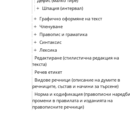
Дефис (малко тире)
Шпация (интервал)
Графично оформяне на текст
Членуване
Правопис и граматика
Синтаксис
Лексика
Редактиране (стилистична редакция на
текста)
Речев етикет
Видове речници (описание на думите в
речниците, състав и начини за търсене)
Норма и кодификация (правописни наредби
промени в правилата и изданията на
правописните речници)