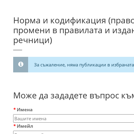
Норма и кодификация (прав
промени в правилата и изда
речници)
За съжаление, няма публикации в избраната
Може да зададете въпрос към
*
Имена
*
Имейл