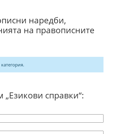
описни наредби,
нията на правописните
 категория.
 „Езикови справки“: