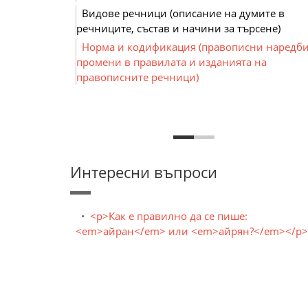
Видове речници (описание на думите в
речниците, състав и начини за търсене)
Норма и кодификация (правописни наредби
промени в правилата и изданията на
правописните речници)
Интересни въпроси
<p>Как е правилно да се пише:
<em>айран</em> или <em>айрян?</em></p>