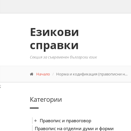
Езикови
справки
Секция за съвременен български език
Начало
Норма и кодификация (правописни н...
;
Категории
Правопис и правоговор
Правопис на отделни думи и форми