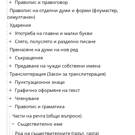
Правопис и правоговор
Правопис на отделни думи и форми (флумастер,
симултанен)
Ударение
Употреба на главни и малки букви
Слято, полуслято и разделно писане
Пренасяне на думи на нов ред
Съкращения
Предаване на чужди собствени имена
Транслитерация (Закон за транслитерация)
Пунктуационни знаци
Графично оформяне на текст
Членуване
Правопис и граматика
Части на речта (общи въпроси)
Съществително име
Род на съществителните (газът, газта)