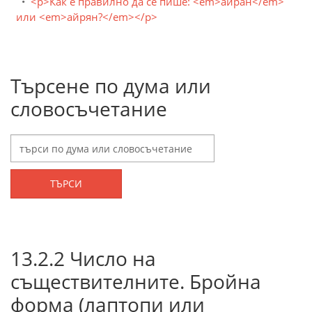
<p>Как е правилно да се пише: <em>айран</em>
или <em>айрян?</em></p>
Търсене по дума или
словосъчетание
ТЪРСИ
13.2.2 Число на
съществителните. Бройна
форма (лаптопи или