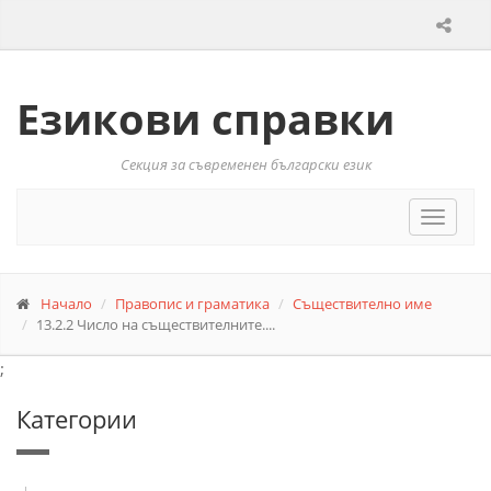
Езикови справки
Секция за съвременен български език
Toggle
navigat
Начало
Правопис и граматика
Съществително име
13.2.2 Число на съществителните....
;
Категории