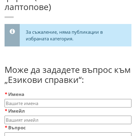
лаптопове)
За съжаление, няма публикации в
избраната категория.
Може да зададете въпрос към
„Езикови справки“:
*
Имена
*
Имейл
*
Въпрос