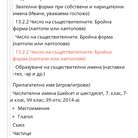
Звателни форми при собствени и нарицателни
имена (Иване, уважаема госпожо)
13.2.2 Число на съществителните. Бройна
форма (лаптопи или лаптопове)
Число на съществителните. Бройна форма
(лаптопи или лаптопове)
13.2.2 Число на съществителните. Бройна
форма (лаптопи или лаптопове)
Образуване на съществителни имена (наставки
-тел, -ар и др.)
Прилагателно име (игров/игрови)
Числителни имена (шейсет и шестдесет, 7. клас, 7-
и клас, VІІ клас; 39-ото; 2014-а)
Местоимения
Глагол
Съюз
Частици